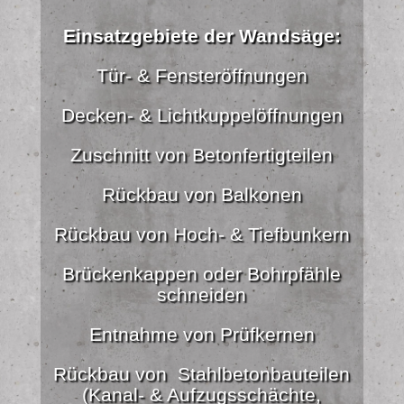
Einsatzgebiete der Wandsäge:
Tür- & Fensteröffnungen
Decken- & Lichtkuppelöffnungen
Zuschnitt von Betonfertigteilen
Rückbau von Balkonen
Rückbau von Hoch- & Tiefbunkern
Brückenkappen oder Bohrpfähle
schneiden
Entnahme von Prüfkernen
Rückbau von Stahlbetonbauteilen
(Kanal- & Aufzugsschächte,