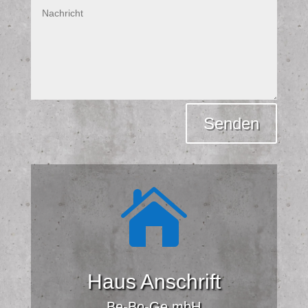
Alternative:
Senden

Haus Anschrift
Be-Bo-Ge mbH