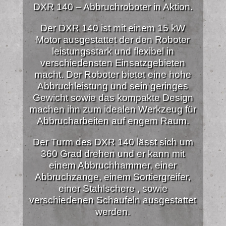
DXR 140 – Abbruchroboter in Aktion.
Der DXR 140 ist mit einem 15 kW
Motor ausgestattet der den Roboter
leistungsstark und flexibel in
verschiedensten Einsatzgebieten
macht. Der Roboter bietet eine hohe
Abbruchleistung und sein geringes
Gewicht sowie das kompakte Design
machen ihn zum idealen Werkzeug für
Abbrucharbeiten auf engem Raum.
Der Turm des DXR 140 lässt sich um
360 Grad drehen und er kann mit
einem Abbruchhammer, einer
Abbruchzange, einem Sortiergreifer,
einer Stahlschere , sowie
verschiedenen Schaufeln ausgestattet
werden.