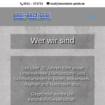
0531 – 373733
mail@betonbohr-gmbh.de
Wer wir sind
Seit über 30 Jahren führt unser
Unternehmen Diamantbohr- und
Schneidarbeiten in Beton, Mauerwerk,
Asphalt und Naturstein aus.
Gegründet wurde die
BetonBohrGesellschaft