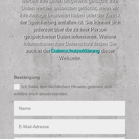
werden Ihre Daten umgehend gelöscht. Ihre
Daten werden ansonsten gelöscht, wenn wir
Ihre Anfrage bearbeitet haben oder der Zweck
der Speicherung entfallen ist. Sie können sich
jederzeit über die zu Ihrer Person
gespeicherten Daten informieren. Weitere
Informationen zum Datenschutz finden Sie
auch in der
Datenschutzerklärung
dieser
Webseite.​
Bestätigung
Ich habe den rechtlichen Hinweis gelesen und
erkläre mich einverstanden.