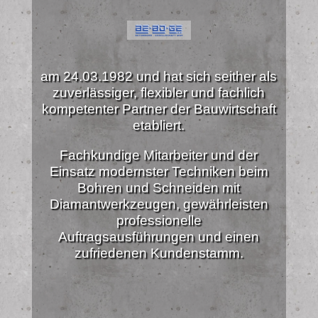
am 24.03.1982 und hat sich seither als
zuverlässiger, flexibler und fachlich
kompetenter Partner der Bauwirtschaft
etabliert.
Fachkundige Mitarbeiter und der
Einsatz modernster Techniken beim
Bohren und Schneiden mit
Diamantwerkzeugen, gewährleisten
professionelle
Auftragsausführungen und einen
zufriedenen Kundenstamm.