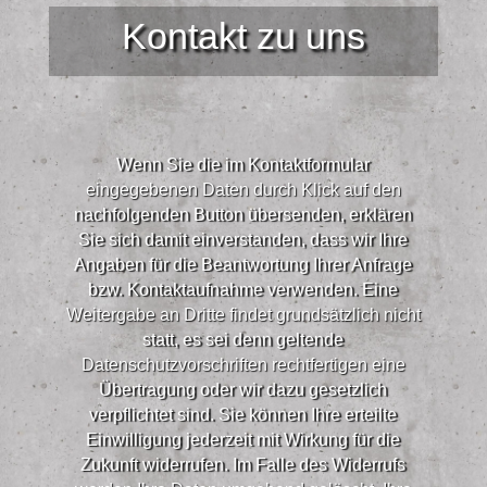
Kontakt zu uns
Wenn Sie die im Kontaktformular
eingegebenen Daten durch Klick auf den
nachfolgenden Button übersenden, erklären
Sie sich damit einverstanden, dass wir Ihre
Angaben für die Beantwortung Ihrer Anfrage
bzw. Kontaktaufnahme verwenden. Eine
Weitergabe an Dritte findet grundsätzlich nicht
statt, es sei denn geltende
Datenschutzvorschriften rechtfertigen eine
Übertragung oder wir dazu gesetzlich
verpflichtet sind. Sie können Ihre erteilte
Einwilligung jederzeit mit Wirkung für die
Zukunft widerrufen. Im Falle des Widerrufs