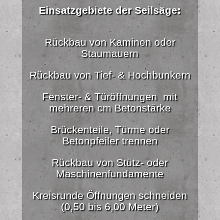
Einsatzgebiete der Seilsäge:
Rückbau von Kaminen oder
Staumauern
Rückbau von Tief- & Hochbunkern
Fenster- & Türöffnungen mit
mehreren cm Betonstärke
Brückenteile, Türme oder
Betonpfeiler trennen
Rückbau von Stütz- oder
Maschinenfundamente
Kreisrunde Öffnungen schneiden
(0,50 bis 6,00 Meter)