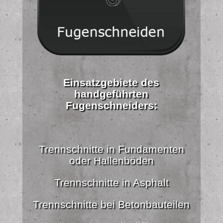
Einsatzgebiete des
handgeführten
Fugenschneiders:
Trennschnitte in Fundamenten
oder Hallenböden
Trennschnitte in Asphalt
Trennschnitte bei Betonbauteilen