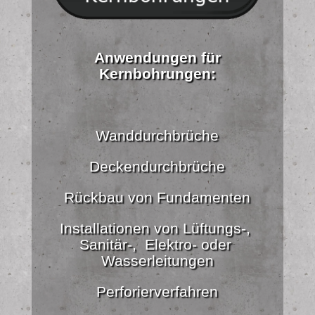
Anwendungen für
Kernbohrungen:
Wanddurchbrüche
Deckendurchbrüche
Rückbau von Fundamenten
Installationen von Lüftungs-,
Sanitär-, Elektro- oder
Wasserleitungen
Perforierverfahren