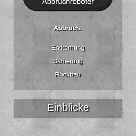
Abbruch:
Entkernung
Sanierung
Rückbau
Einblicke