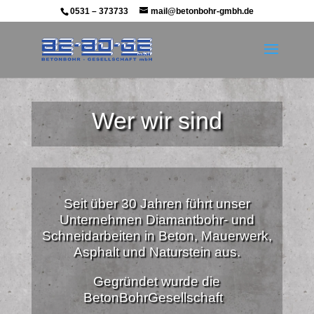
0531 – 373733
mail@betonbohr-gmbh.de
Wer wir sind
Seit über 30 Jahren führt unser
Unternehmen Diamantbohr- und
Schneidarbeiten in Beton, Mauerwerk,
Asphalt und Naturstein aus.
Gegründet wurde die
BetonBohrGesellschaft