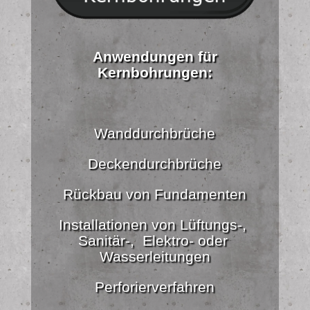
Anwendungen für
Kernbohrungen:
Wanddurchbrüche
Deckendurchbrüche
Rückbau von Fundamenten
Installationen von Lüftungs-,
Sanitär-, Elektro- oder
Wasserleitungen
Perforierverfahren