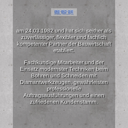
am 24.03.1982 und hat sich seither als
zuverlässiger, flexibler und fachlich
kompetenter Partner der Bauwirtschaft
etabliert.
Fachkundige Mitarbeiter und der
Einsatz modernster Techniken beim
Bohren und Schneiden mit
Diamantwerkzeugen, gewährleisten
professionelle
Auftragsausführungen und einen
zufriedenen Kundenstamm.