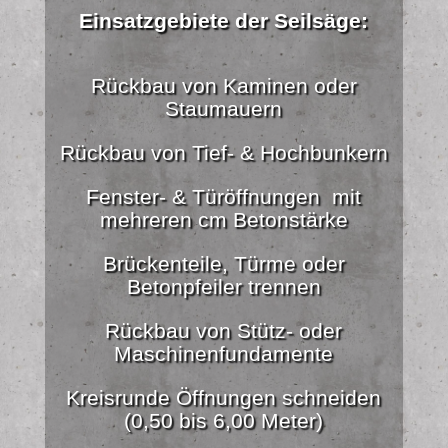
Einsatzgebiete der Seilsäge:
Rückbau von Kaminen oder
Staumauern
Rückbau von Tief- & Hochbunkern
Fenster- & Türöffnungen mit
mehreren cm Betonstärke
Brückenteile, Türme oder
Betonpfeiler trennen
Rückbau von Stütz- oder
Maschinenfundamente
Kreisrunde Öffnungen schneiden
(0,50 bis 6,00 Meter)