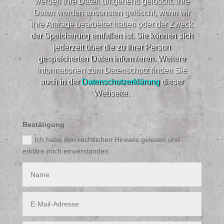
werden Ihre Daten umgehend gelöscht. Ihre
Daten werden ansonsten gelöscht, wenn wir
Ihre Anfrage bearbeitet haben oder der Zweck
der Speicherung entfallen ist. Sie können sich
jederzeit über die zu Ihrer Person
gespeicherten Daten informieren. Weitere
Informationen zum Datenschutz finden Sie
auch in der
Datenschutzerklärung
dieser
Webseite.​
Bestätigung
Ich habe den rechtlichen Hinweis gelesen und
erkläre mich einverstanden.