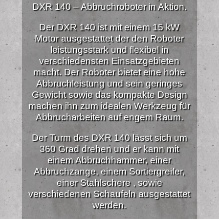
DXR 140 – Abbruchroboter in Aktion.
Der DXR 140 ist mit einem 15 kW
Motor ausgestattet der den Roboter
leistungsstark und flexibel in
verschiedensten Einsatzgebieten
macht. Der Roboter bietet eine hohe
Abbruchleistung und sein geringes
Gewicht sowie das kompakte Design
machen ihn zum idealen Werkzeug für
Abbrucharbeiten auf engem Raum.
Der Turm des DXR 140 lässt sich um
360 Grad drehen und er kann mit
einem Abbruchhammer, einer
Abbruchzange, einem Sortiergreifer,
einer Stahlschere , sowie
verschiedenen Schaufeln ausgestattet
werden.