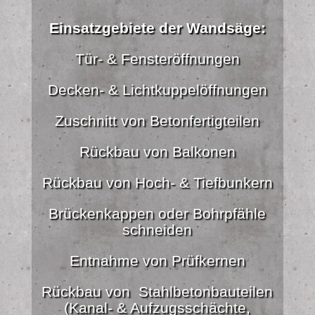
Einsatzgebiete der Wandsäge:
Tür- & Fensteröffnungen
Decken- & Lichtkuppelöffnungen
Zuschnitt von Betonfertigteilen
Rückbau von Balkonen
Rückbau von Hoch- & Tiefbunkern
Brückenkappen oder Bohrpfähle
schneiden
Entnahme von Prüfkernen
Rückbau von Stahlbetonbauteilen
(Kanal- & Aufzugsschächte,