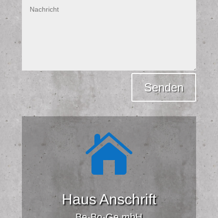
Alternative:
Senden

Haus Anschrift
Be-Bo-Ge mbH