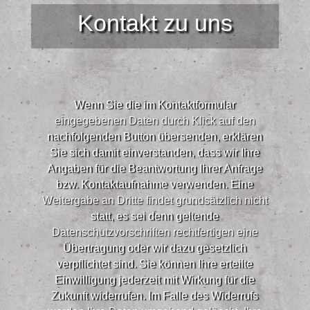
Kontakt zu uns
Wenn Sie die im Kontaktformular
eingegebenen Daten durch Klick auf den
nachfolgenden Button übersenden, erklären
Sie sich damit einverstanden, dass wir Ihre
Angaben für die Beantwortung Ihrer Anfrage
bzw. Kontaktaufnahme verwenden. Eine
Weitergabe an Dritte findet grundsätzlich nicht
statt, es sei denn geltende
Datenschutzvorschriften rechtfertigen eine
Übertragung oder wir dazu gesetzlich
verpflichtet sind. Sie können Ihre erteilte
Einwilligung jederzeit mit Wirkung für die
Zukunft widerrufen. Im Falle des Widerrufs