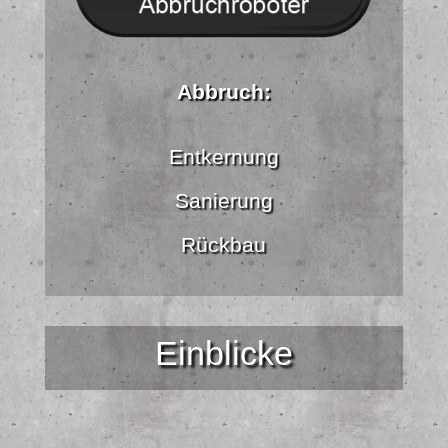
Abbruch:
Entkernung
Sanierung
Rückbau
Einblicke