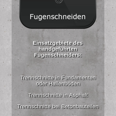
Einsatzgebiete des
handgeführten
Fugenschneiders:
Trennschnitte in Fundamenten
oder Hallenböden
Trennschnitte in Asphalt
Trennschnitte bei Betonbauteilen