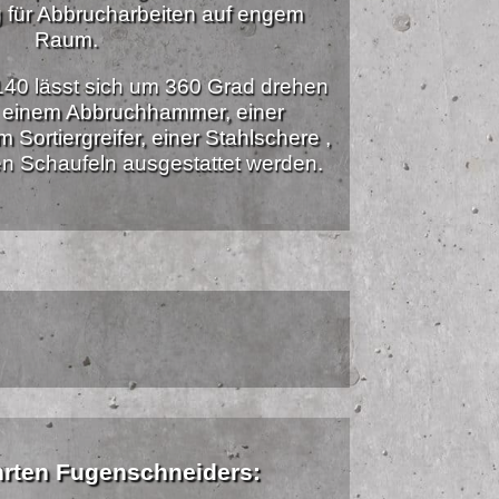
 für Abbrucharbeiten auf engem
Raum.
40 lässt sich um 360 Grad drehen
t einem Abbruchhammer, einer
Sortiergreifer, einer Stahlschere ,
n Schaufeln ausgestattet werden.
hrten Fugenschneiders: