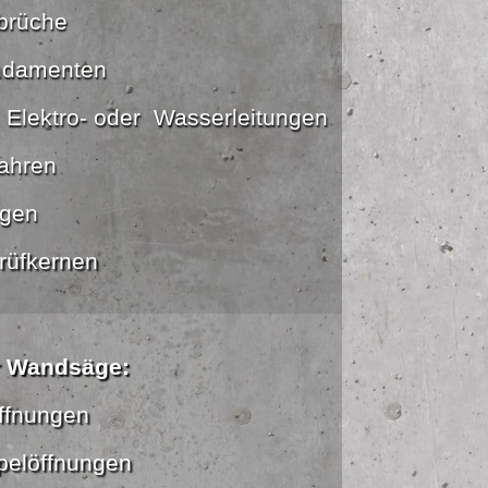
brüche
ndamenten
, Elektro- oder Wasserleitungen
fahren
gen
rüfkernen
r Wandsäge:
öffnungen
pelöffnungen