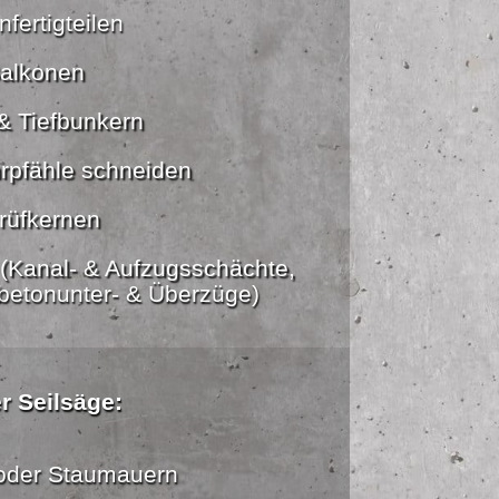
fertigteilen
alkonen
& Tiefbunkern
rpfähle schneiden
rüfkernen
(Kanal- & Aufzugsschächte,
betonunter- & Überzüge)
r Seilsäge:
oder Staumauern