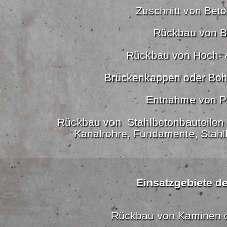
Zuschnitt von Beton
Rückbau von B
Rückbau von Hoch- 
Brückenkappen oder Boh
Entnahme von P
Rückbau von Stahlbetonbauteilen 
Kanalrohre, Fundamente, Stahl
Einsatzgebiete de
Rückbau von Kaminen 