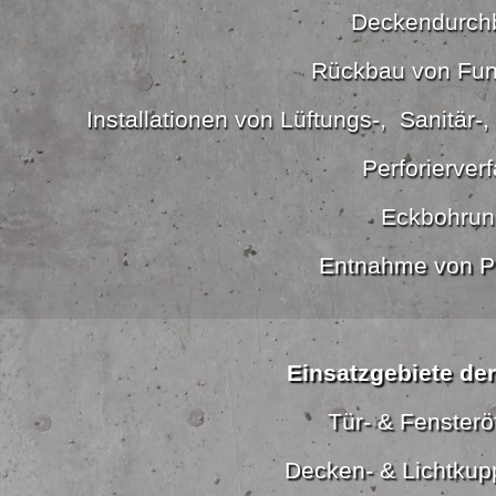
Deckendurch
Rückbau von Fu
Installationen von Lüftungs-, Sanitär-
Perforierver
Eckbohrun
Entnahme von P
Einsatzgebiete de
Tür- & Fenster
Decken- & Lichtkup