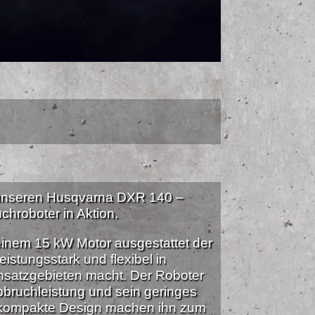
 unseren Husqvarna DXR 140 –
chroboter in Aktion.
einem 15 kW Motor ausgestattet der
eistungsstark und flexibel in
nsatzgebieten macht. Der Roboter
bbruchleistung und sein geringes
 kompakte Design machen ihn zum