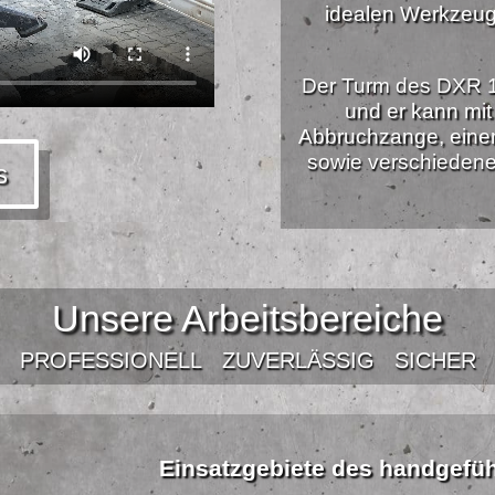
idealen Werkzeug
Der Turm des DXR 1
und er kann mi
Abbruchzange, einem 
sowie verschiedene
s
Unsere Arbeitsbereiche
PROFESSIONELL
ZUVERLÄSSIG
SICHER
Einsatzgebiete des handgefü