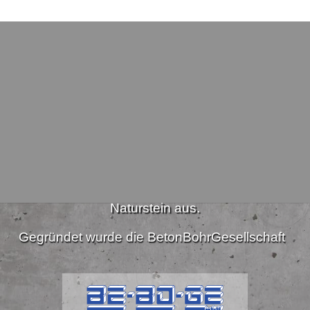
Wer wir sind
er Unternehmen Diamantbohr- und Schneidarbeiten in
Naturstein aus.
Gegründet wurde die BetonBohrGesellschaft