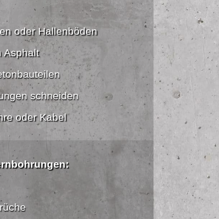
ten oder Hallenböden
n Asphalt
etonbauteilen
ungen schneiden
hre oder Kabel
ernbohrungen:
rüche