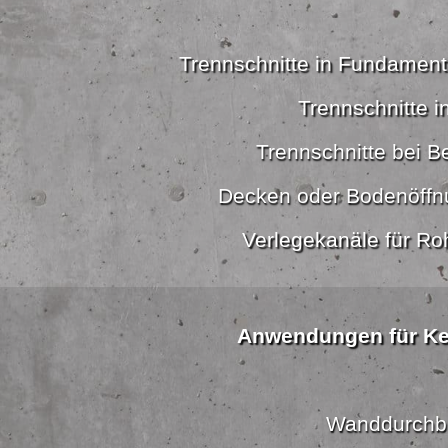
Trennschnitte in Fundamen
Trennschnitte i
Trennschnitte bei B
Decken oder Bodenöffn
Verlegekanäle für Ro
Anwendungen für K
Wanddurchb