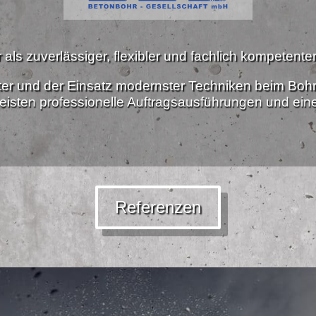
als zuverlässiger, flexibler und fachlich kompetenter 
ter und der Einsatz modernster Techniken beim Boh
isten professionelle Auftragsausführungen und ei
Referenzen