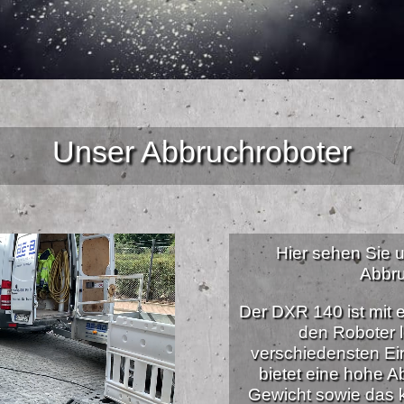
Unser Abbruchroboter
Hier sehen Sie
Abbru
Der DXR 140 ist mit 
den Roboter l
verschiedensten Ei
bietet eine hohe A
Gewicht sowie das