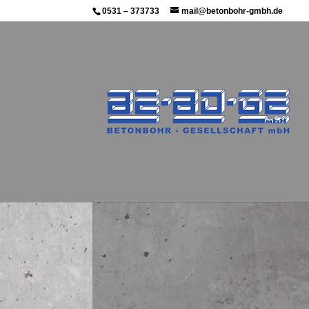
0531 – 373733
mail@betonbohr-gmbh.de
Seit über 30 Jahren führt uns