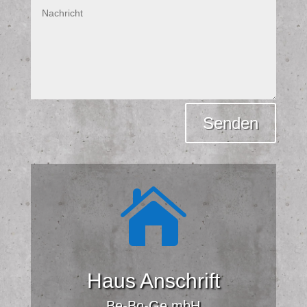
Alternative:
Senden

Haus Anschrift
Be-Bo-Ge mbH