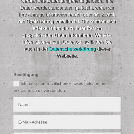
werden Ihre Daten umgehend gelöscht. Ihre
Daten werden ansonsten gelöscht, wenn wir
Ihre Anfrage bearbeitet haben oder der Zweck
der Speicherung entfallen ist. Sie können sich
jederzeit über die zu Ihrer Person
gespeicherten Daten informieren. Weitere
Informationen zum Datenschutz finden Sie
auch in der
Datenschutzerklärung
dieser
Webseite.​
Bestätigung
Ich habe den rechtlichen Hinweis gelesen und
erkläre mich einverstanden.