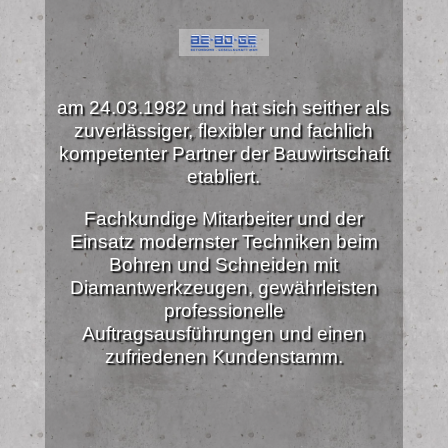
am 24.03.1982 und hat sich seither als
zuverlässiger, flexibler und fachlich
kompetenter Partner der Bauwirtschaft
etabliert.
Fachkundige Mitarbeiter und der
Einsatz modernster Techniken beim
Bohren und Schneiden mit
Diamantwerkzeugen, gewährleisten
professionelle
Auftragsausführungen und einen
zufriedenen Kundenstamm.