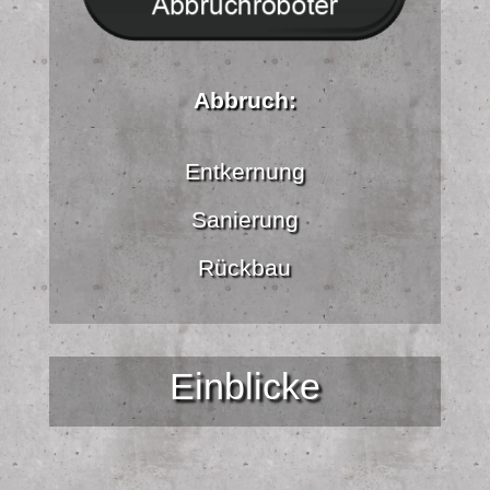
Abbruch:
Entkernung
Sanierung
Rückbau
Einblicke