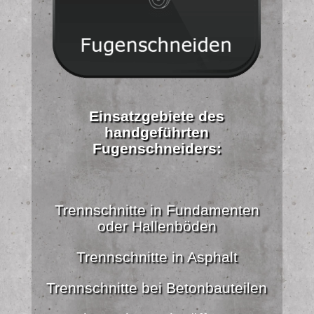
Einsatzgebiete des
handgeführten
Fugenschneiders:
Trennschnitte in Fundamenten
oder Hallenböden
Trennschnitte in Asphalt
Trennschnitte bei Betonbauteilen