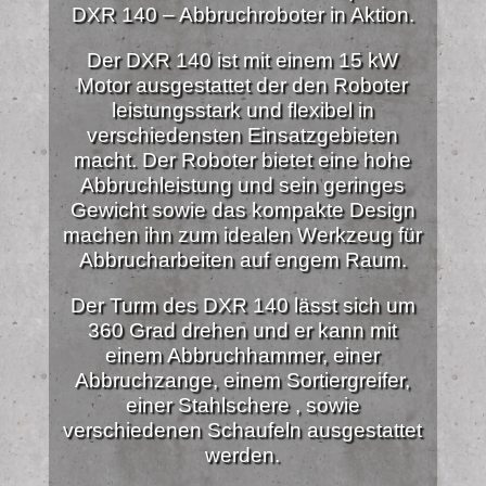
DXR 140 – Abbruchroboter in Aktion.
Der DXR 140 ist mit einem 15 kW
Motor ausgestattet der den Roboter
leistungsstark und flexibel in
verschiedensten Einsatzgebieten
macht. Der Roboter bietet eine hohe
Abbruchleistung und sein geringes
Gewicht sowie das kompakte Design
machen ihn zum idealen Werkzeug für
Abbrucharbeiten auf engem Raum.
Der Turm des DXR 140 lässt sich um
360 Grad drehen und er kann mit
einem Abbruchhammer, einer
Abbruchzange, einem Sortiergreifer,
einer Stahlschere , sowie
verschiedenen Schaufeln ausgestattet
werden.