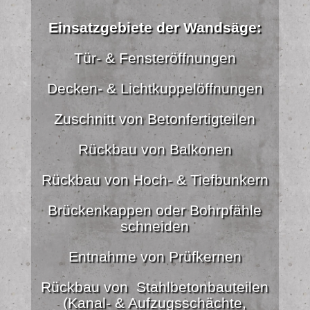
Einsatzgebiete der Wandsäge:
Tür- & Fensteröffnungen
Decken- & Lichtkuppelöffnungen
Zuschnitt von Betonfertigteilen
Rückbau von Balkonen
Rückbau von Hoch- & Tiefbunkern
Brückenkappen oder Bohrpfähle
schneiden
Entnahme von Prüfkernen
Rückbau von Stahlbetonbauteilen
(Kanal- & Aufzugsschächte,