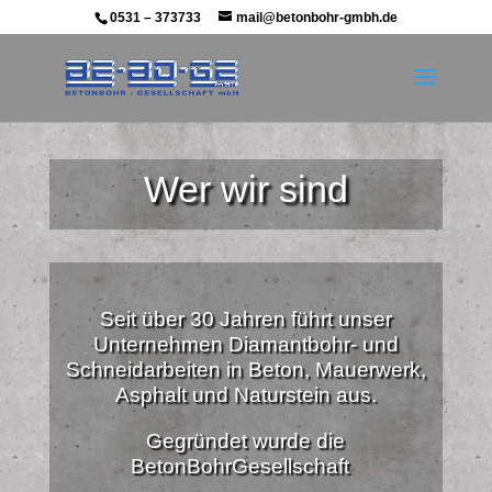
0531 – 373733
mail@betonbohr-gmbh.de
Wer wir sind
Seit über 30 Jahren führt unser
Unternehmen Diamantbohr- und
Schneidarbeiten in Beton, Mauerwerk,
Asphalt und Naturstein aus.
Gegründet wurde die
BetonBohrGesellschaft