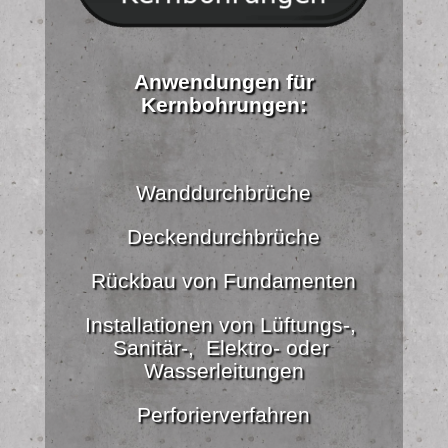
Anwendungen für
Kernbohrungen:
Wanddurchbrüche
Deckendurchbrüche
Rückbau von Fundamenten
Installationen von Lüftungs-,
Sanitär-, Elektro- oder
Wasserleitungen
Perforierverfahren