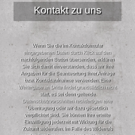
Kontakt zu uns
Wenn Sie die im Kontaktformular
eingegebenen Daten durch Klick auf den
nachfolgenden Button übersenden, erklären
Sie sich damit einverstanden, dass wir Ihre
Angaben für die Beantwortung Ihrer Anfrage
bzw. Kontaktaufnahme verwenden. Eine
Weitergabe an Dritte findet grundsätzlich nicht
statt, es sei denn geltende
Datenschutzvorschriften rechtfertigen eine
Übertragung oder wir dazu gesetzlich
verpflichtet sind. Sie können Ihre erteilte
Einwilligung jederzeit mit Wirkung für die
Zukunft widerrufen. Im Falle des Widerrufs