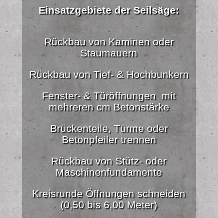
Einsatzgebiete der Seilsäge:
Rückbau von Kaminen oder
Staumauern
Rückbau von Tief- & Hochbunkern
Fenster- & Türöffnungen mit
mehreren cm Betonstärke
Brückenteile, Türme oder
Betonpfeiler trennen
Rückbau von Stütz- oder
Maschinenfundamente
Kreisrunde Öffnungen schneiden
(0,50 bis 6,00 Meter)