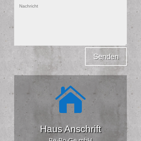
Alternative:
Senden

Haus Anschrift
Be-Bo-Ge mbH