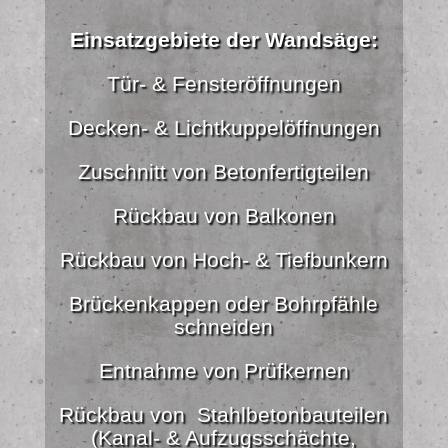
Einsatzgebiete der Wandsäge:
Tür- & Fensteröffnungen
Decken- & Lichtkuppelöffnungen
Zuschnitt von Betonfertigteilen
Rückbau von Balkonen
Rückbau von Hoch- & Tiefbunkern
Brückenkappen oder Bohrpfähle
schneiden
Entnahme von Prüfkernen
Rückbau von Stahlbetonbauteilen
(Kanal- & Aufzugsschächte,