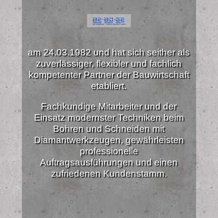
am 24.03.1982 und hat sich seither als
zuverlässiger, flexibler und fachlich
kompetenter Partner der Bauwirtschaft
etabliert.
Fachkundige Mitarbeiter und der
Einsatz modernster Techniken beim
Bohren und Schneiden mit
Diamantwerkzeugen, gewährleisten
professionelle
Auftragsausführungen und einen
zufriedenen Kundenstamm.