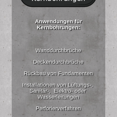
Anwendungen für
Kernbohrungen:
Wanddurchbrüche
Deckendurchbrüche
Rückbau von Fundamenten
Installationen von Lüftungs-,
Sanitär-, Elektro- oder
Wasserleitungen
Perforierverfahren