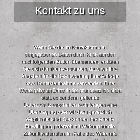
Kontakt zu uns
Wenn Sie die im Kontaktformular
eingegebenen Daten durch Klick auf den
nachfolgenden Button übersenden, erklären
Sie sich damit einverstanden, dass wir Ihre
Angaben für die Beantwortung Ihrer Anfrage
bzw. Kontaktaufnahme verwenden. Eine
Weitergabe an Dritte findet grundsätzlich nicht
statt, es sei denn geltende
Datenschutzvorschriften rechtfertigen eine
Übertragung oder wir dazu gesetzlich
verpflichtet sind. Sie können Ihre erteilte
Einwilligung jederzeit mit Wirkung für die
Zukunft widerrufen. Im Falle des Widerrufs