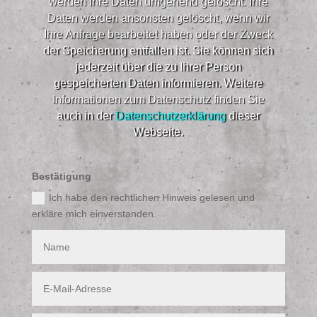
werden Ihre Daten umgehend gelöscht. Ihre
Daten werden ansonsten gelöscht, wenn wir
Ihre Anfrage bearbeitet haben oder der Zweck
der Speicherung entfallen ist. Sie können sich
jederzeit über die zu Ihrer Person
gespeicherten Daten informieren. Weitere
Informationen zum Datenschutz finden Sie
auch in der
Datenschutzerklärung
dieser
Webseite.​
Bestätigung
Ich habe den rechtlichen Hinweis gelesen und
erkläre mich einverstanden.