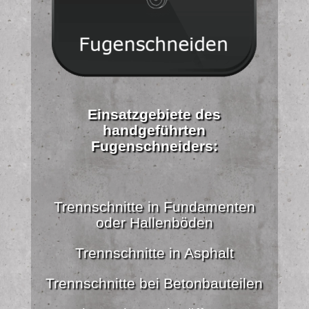
Einsatzgebiete des
handgeführten
Fugenschneiders:
Trennschnitte in Fundamenten
oder Hallenböden
Trennschnitte in Asphalt
Trennschnitte bei Betonbauteilen