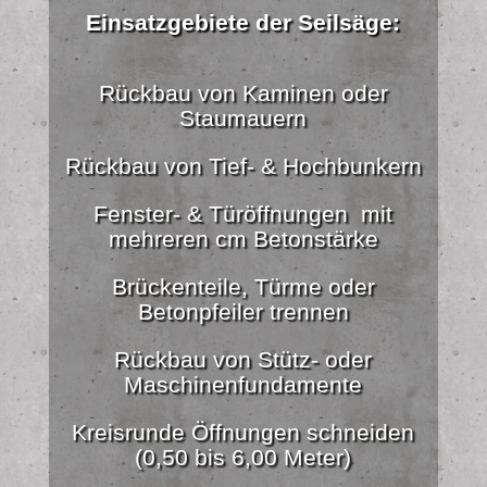
Einsatzgebiete der Seilsäge:
Rückbau von Kaminen oder
Staumauern
Rückbau von Tief- & Hochbunkern
Fenster- & Türöffnungen mit
mehreren cm Betonstärke
Brückenteile, Türme oder
Betonpfeiler trennen
Rückbau von Stütz- oder
Maschinenfundamente
Kreisrunde Öffnungen schneiden
(0,50 bis 6,00 Meter)