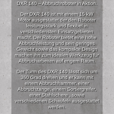
DXR 140 – Abbruchroboter in Aktion.
Der DXR 140 ist mit einem 15 kW
Motor ausgestattet der den Roboter
leistungsstark und flexibel in
verschiedensten Einsatzgebieten
macht. Der Roboter bietet eine hohe
Abbruchleistung und sein geringes
Gewicht sowie das kompakte Design
machen ihn zum idealen Werkzeug für
Abbrucharbeiten auf engem Raum.
Der Turm des DXR 140 lässt sich um
360 Grad drehen und er kann mit
einem Abbruchhammer, einer
Abbruchzange, einem Sortiergreifer,
einer Stahlschere , sowie
verschiedenen Schaufeln ausgestattet
werden.