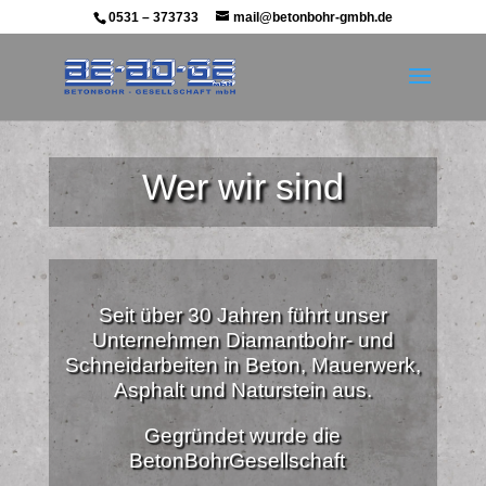
0531 – 373733
mail@betonbohr-gmbh.de
Wer wir sind
Seit über 30 Jahren führt unser
Unternehmen Diamantbohr- und
Schneidarbeiten in Beton, Mauerwerk,
Asphalt und Naturstein aus.
Gegründet wurde die
BetonBohrGesellschaft