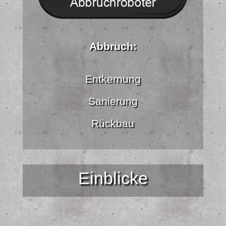
Abbruch:
Entkernung
Sanierung
Rückbau
Einblicke