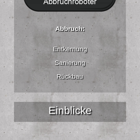
Abbruch:
Entkernung
Sanierung
Rückbau
Einblicke