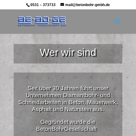
0531 – 373733
mail@betonbohr-gmbh.de
Wer wir sind
Seit über 30 Jahren führt unser
Unternehmen Diamantbohr- und
Schneidarbeiten in Beton, Mauerwerk,
Asphalt und Naturstein aus.
Gegründet wurde die
BetonBohrGesellschaft