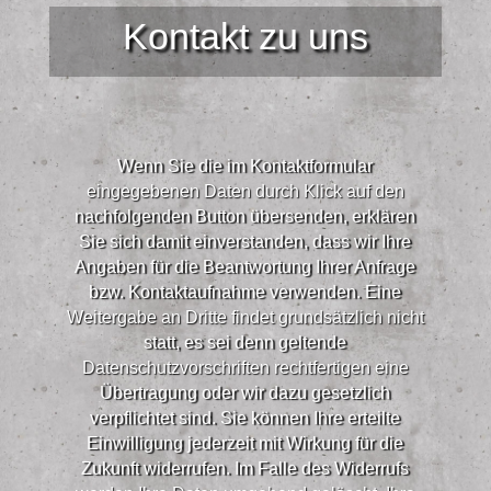
Kontakt zu uns
Wenn Sie die im Kontaktformular
eingegebenen Daten durch Klick auf den
nachfolgenden Button übersenden, erklären
Sie sich damit einverstanden, dass wir Ihre
Angaben für die Beantwortung Ihrer Anfrage
bzw. Kontaktaufnahme verwenden. Eine
Weitergabe an Dritte findet grundsätzlich nicht
statt, es sei denn geltende
Datenschutzvorschriften rechtfertigen eine
Übertragung oder wir dazu gesetzlich
verpflichtet sind. Sie können Ihre erteilte
Einwilligung jederzeit mit Wirkung für die
Zukunft widerrufen. Im Falle des Widerrufs