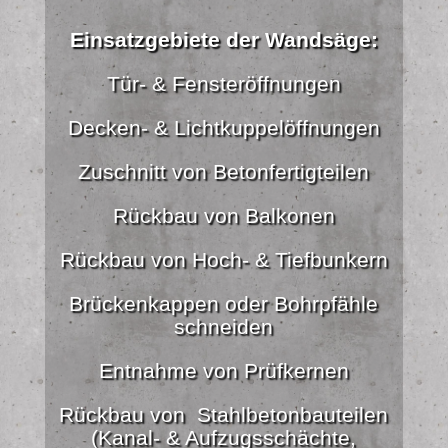
Einsatzgebiete der Wandsäge:
Tür- & Fensteröffnungen
Decken- & Lichtkuppelöffnungen
Zuschnitt von Betonfertigteilen
Rückbau von Balkonen
Rückbau von Hoch- & Tiefbunkern
Brückenkappen oder Bohrpfähle
schneiden
Entnahme von Prüfkernen
Rückbau von Stahlbetonbauteilen
(Kanal- & Aufzugsschächte,