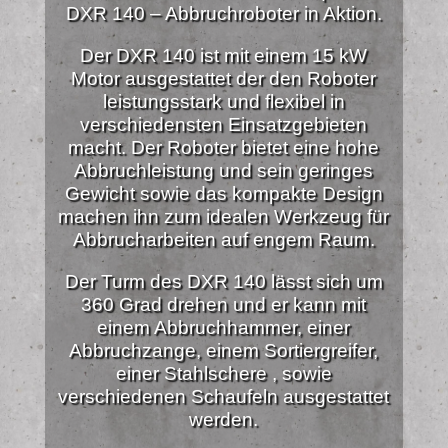
DXR 140 – Abbruchroboter in Aktion.
Der DXR 140 ist mit einem 15 kW
Motor ausgestattet der den Roboter
leistungsstark und flexibel in
verschiedensten Einsatzgebieten
macht. Der Roboter bietet eine hohe
Abbruchleistung und sein geringes
Gewicht sowie das kompakte Design
machen ihn zum idealen Werkzeug für
Abbrucharbeiten auf engem Raum.
Der Turm des DXR 140 lässt sich um
360 Grad drehen und er kann mit
einem Abbruchhammer, einer
Abbruchzange, einem Sortiergreifer,
einer Stahlschere , sowie
verschiedenen Schaufeln ausgestattet
werden.