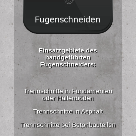
Einsatzgebiete des
handgeführten
Fugenschneiders:
Trennschnitte in Fundamenten
oder Hallenböden
Trennschnitte in Asphalt
Trennschnitte bei Betonbauteilen