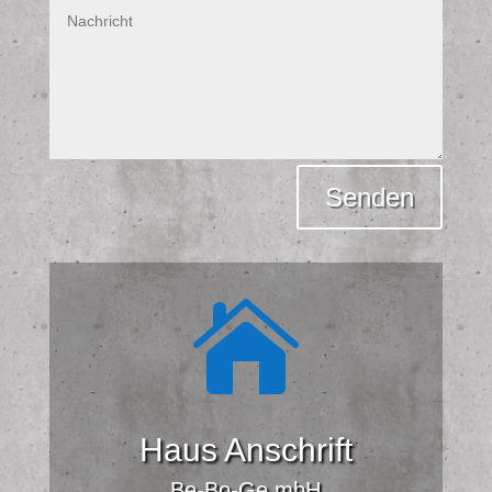
Alternative:
Senden

Haus Anschrift
Be-Bo-Ge mbH