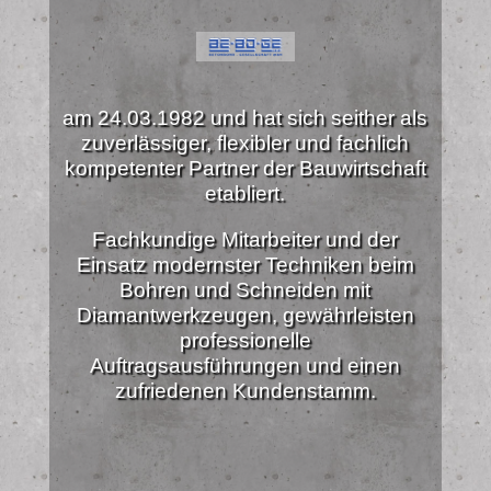
am 24.03.1982 und hat sich seither als
zuverlässiger, flexibler und fachlich
kompetenter Partner der Bauwirtschaft
etabliert.
Fachkundige Mitarbeiter und der
Einsatz modernster Techniken beim
Bohren und Schneiden mit
Diamantwerkzeugen, gewährleisten
professionelle
Auftragsausführungen und einen
zufriedenen Kundenstamm.