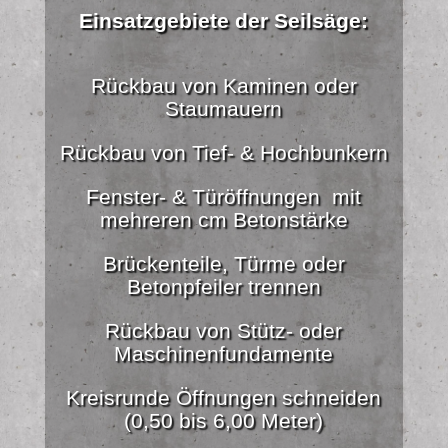
Einsatzgebiete der Seilsäge:
Rückbau von Kaminen oder
Staumauern
Rückbau von Tief- & Hochbunkern
Fenster- & Türöffnungen mit
mehreren cm Betonstärke
Brückenteile, Türme oder
Betonpfeiler trennen
Rückbau von Stütz- oder
Maschinenfundamente
Kreisrunde Öffnungen schneiden
(0,50 bis 6,00 Meter)