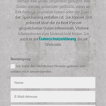
werden Ihre Daten umgehend gelöscht. Ihre
Daten werden ansonsten gelöscht, wenn wir
Ihre Anfrage bearbeitet haben oder der Zweck
der Speicherung entfallen ist. Sie können sich
jederzeit über die zu Ihrer Person
gespeicherten Daten informieren. Weitere
Informationen zum Datenschutz finden Sie
auch in der
Datenschutzerklärung
dieser
Webseite.​
Bestätigung
Ich habe den rechtlichen Hinweis gelesen und
erkläre mich einverstanden.