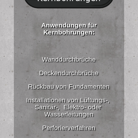
Anwendungen für
Kernbohrungen:
Wanddurchbrüche
Deckendurchbrüche
Rückbau von Fundamenten
Installationen von Lüftungs-,
Sanitär-, Elektro- oder
Wasserleitungen
Perforierverfahren