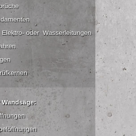
brüche
ndamenten
, Elektro- oder Wasserleitungen
fahren
gen
rüfkernen
r Wandsäge:
öffnungen
pelöffnungen