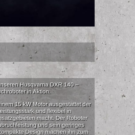
 unseren Husqvarna DXR 140 –
chroboter in Aktion.
einem 15 kW Motor ausgestattet der
eistungsstark und flexibel in
nsatzgebieten macht. Der Roboter
bbruchleistung und sein geringes
 kompakte Design machen ihn zum