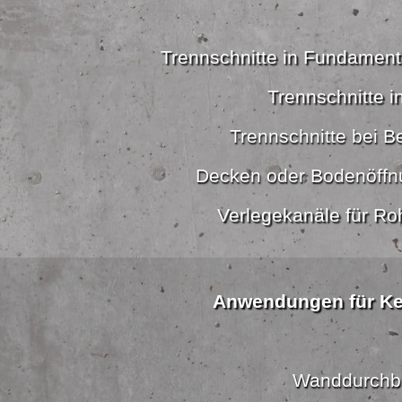
Trennschnitte in Fundamen
Trennschnitte i
Trennschnitte bei B
Decken oder Bodenöffn
Verlegekanäle für Ro
Anwendungen für K
Wanddurchb