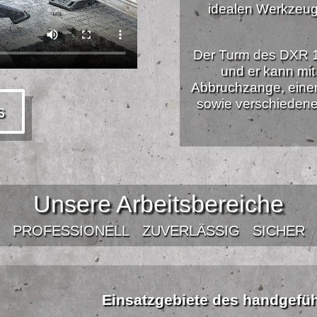
idealen Werkzeug
Der Turm des DXR 1
und er kann mi
Abbruchzange, einem 
sowie verschiedene
s
Unsere Arbeitsbereiche
PROFESSIONELL
ZUVERLÄSSIG
SICHER
Einsatzgebiete des handgefü