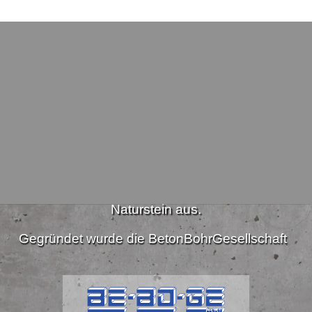
Wer wir sind
er Unternehmen Diamantbohr- und Schneidarbeiten in
Naturstein aus.
Gegründet wurde die BetonBohrGesellschaft