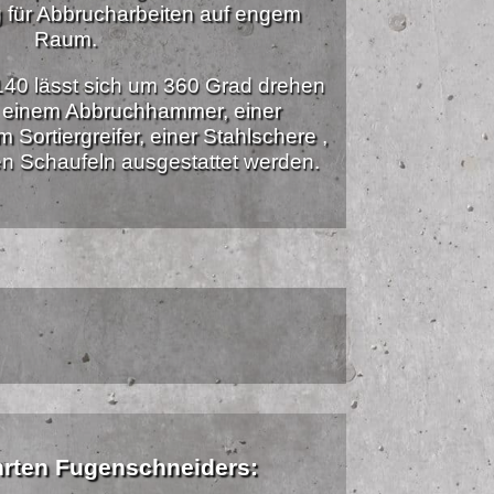
 für Abbrucharbeiten auf engem
Raum.
40 lässt sich um 360 Grad drehen
t einem Abbruchhammer, einer
Sortiergreifer, einer Stahlschere ,
n Schaufeln ausgestattet werden.
hrten Fugenschneiders: