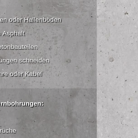
ten oder Hallenböden
n Asphalt
etonbauteilen
ungen schneiden
hre oder Kabel
ernbohrungen:
rüche