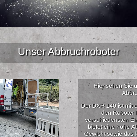
Unser Abbruchroboter
Hier sehen Sie
Abbru
Der DXR 140 ist mit 
den Roboter l
verschiedensten Ei
bietet eine hohe A
Gewicht sowie das