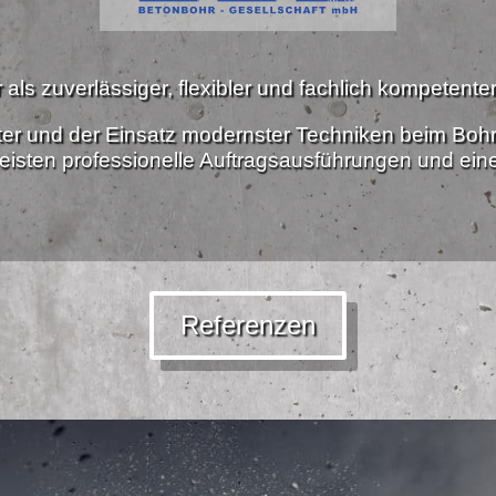
als zuverlässiger, flexibler und fachlich kompetenter 
ter und der Einsatz modernster Techniken beim Boh
isten professionelle Auftragsausführungen und ei
Referenzen