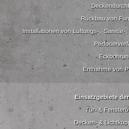
Deckendurch
Rückbau von Fu
Installationen von Lüftungs-, Sanitär-
Perforierver
Eckbohrun
Entnahme von P
Einsatzgebiete de
Tür- & Fenster
Decken- & Lichtkup