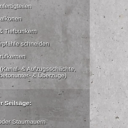
fertigteilen
alkonen
& Tiefbunkern
rpfähle schneiden
rüfkernen
(Kanal- & Aufzugsschächte,
betonunter- & Überzüge)
r Seilsäge:
oder Staumauern