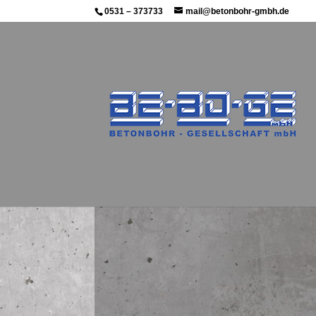
0531 – 373733
mail@betonbohr-gmbh.de
Seit über 30 Jahren führt uns