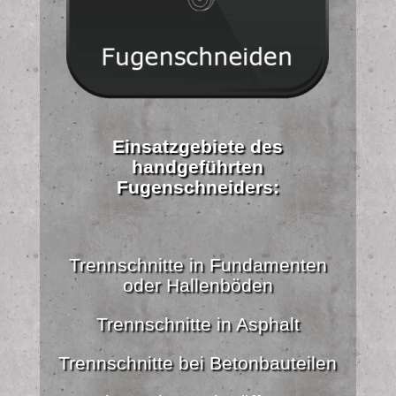
Einsatzgebiete des
handgeführten
Fugenschneiders:
Trennschnitte in Fundamenten
oder Hallenböden
Trennschnitte in Asphalt
Trennschnitte bei Betonbauteilen