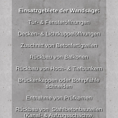
Einsatzgebiete der Wandsäge:
Tür- & Fensteröffnungen
Decken- & Lichtkuppelöffnungen
Zuschnitt von Betonfertigteilen
Rückbau von Balkonen
Rückbau von Hoch- & Tiefbunkern
Brückenkappen oder Bohrpfähle
schneiden
Entnahme von Prüfkernen
Rückbau von Stahlbetonbauteilen
(Kanal- & Aufzugsschächte,