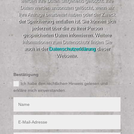
werden Ihre Daten umgehend gelöscht. Ihre
Daten werden ansonsten gelöscht, wenn wir
Ihre Anfrage bearbeitet haben oder der Zweck
der Speicherung entfallen ist. Sie können sich
jederzeit über die zu Ihrer Person
gespeicherten Daten informieren. Weitere
Informationen zum Datenschutz finden Sie
auch in der
Datenschutzerklärung
dieser
Webseite.​
Bestätigung
Ich habe den rechtlichen Hinweis gelesen und
erkläre mich einverstanden.