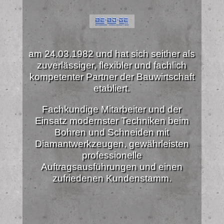
am 24.03.1982 und hat sich seither als
zuverlässiger, flexibler und fachlich
kompetenter Partner der Bauwirtschaft
etabliert.
Fachkundige Mitarbeiter und der
Einsatz modernster Techniken beim
Bohren und Schneiden mit
Diamantwerkzeugen, gewährleisten
professionelle
Auftragsausführungen und einen
zufriedenen Kundenstamm.