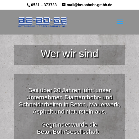
0531 – 373733
mail@betonbohr-gmbh.de
Wer wir sind
Seit über 30 Jahren führt unser
Unternehmen Diamantbohr- und
Schneidarbeiten in Beton, Mauerwerk,
Asphalt und Naturstein aus.
Gegründet wurde die
BetonBohrGesellschaft