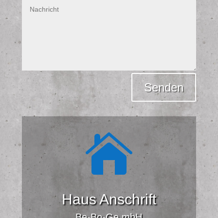
Alternative:
Senden

Haus Anschrift
Be-Bo-Ge mbH