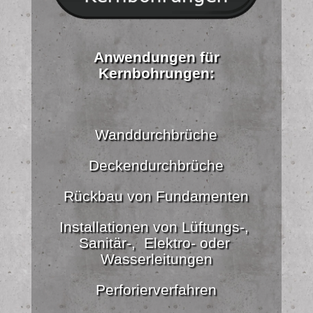
Anwendungen für
Kernbohrungen:
Wanddurchbrüche
Deckendurchbrüche
Rückbau von Fundamenten
Installationen von Lüftungs-,
Sanitär-, Elektro- oder
Wasserleitungen
Perforierverfahren