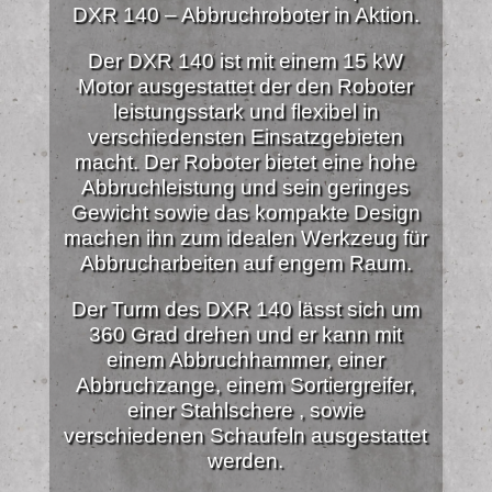
DXR 140 – Abbruchroboter in Aktion.
Der DXR 140 ist mit einem 15 kW
Motor ausgestattet der den Roboter
leistungsstark und flexibel in
verschiedensten Einsatzgebieten
macht. Der Roboter bietet eine hohe
Abbruchleistung und sein geringes
Gewicht sowie das kompakte Design
machen ihn zum idealen Werkzeug für
Abbrucharbeiten auf engem Raum.
Der Turm des DXR 140 lässt sich um
360 Grad drehen und er kann mit
einem Abbruchhammer, einer
Abbruchzange, einem Sortiergreifer,
einer Stahlschere , sowie
verschiedenen Schaufeln ausgestattet
werden.