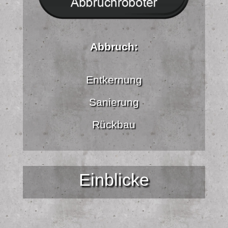
Abbruch:
Entkernung
Sanierung
Rückbau
Einblicke