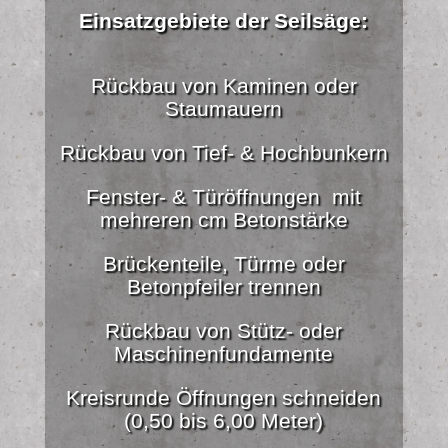
Einsatzgebiete der Seilsäge:
Rückbau von Kaminen oder
Staumauern
Rückbau von Tief- & Hochbunkern
Fenster- & Türöffnungen mit
mehreren cm Betonstärke
Brückenteile, Türme oder
Betonpfeiler trennen
Rückbau von Stütz- oder
Maschinenfundamente
Kreisrunde Öffnungen schneiden
(0,50 bis 6,00 Meter)