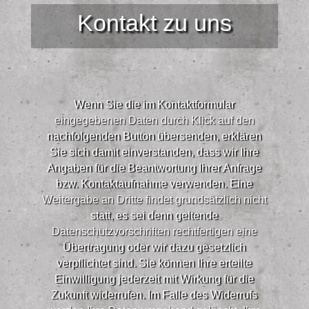
Kontakt zu uns
Wenn Sie die im Kontaktformular
eingegebenen Daten durch Klick auf den
nachfolgenden Button übersenden, erklären
Sie sich damit einverstanden, dass wir Ihre
Angaben für die Beantwortung Ihrer Anfrage
bzw. Kontaktaufnahme verwenden. Eine
Weitergabe an Dritte findet grundsätzlich nicht
statt, es sei denn geltende
Datenschutzvorschriften rechtfertigen eine
Übertragung oder wir dazu gesetzlich
verpflichtet sind. Sie können Ihre erteilte
Einwilligung jederzeit mit Wirkung für die
Zukunft widerrufen. Im Falle des Widerrufs