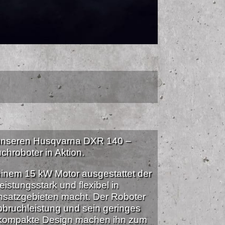
 unseren Husqvarna DXR 140 –
chroboter in Aktion.
einem 15 kW Motor ausgestattet der
eistungsstark und flexibel in
nsatzgebieten macht. Der Roboter
bbruchleistung und sein geringes
 kompakte Design machen ihn zum