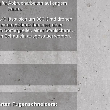
 für Abbrucharbeiten auf engem
Raum.
40 lässt sich um 360 Grad drehen
t einem Abbruchhammer, einer
Sortiergreifer, einer Stahlschere ,
n Schaufeln ausgestattet werden.
hrten Fugenschneiders: