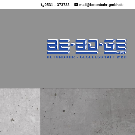
0531 – 373733
mail@betonbohr-gmbh.de
Seit über 30 Jahren führt uns