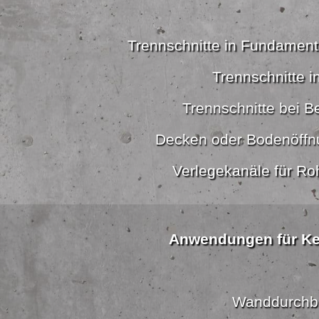
Trennschnitte in Fundamen
Trennschnitte i
Trennschnitte bei B
Decken oder Bodenöffn
Verlegekanäle für Ro
Anwendungen für K
Wanddurchb