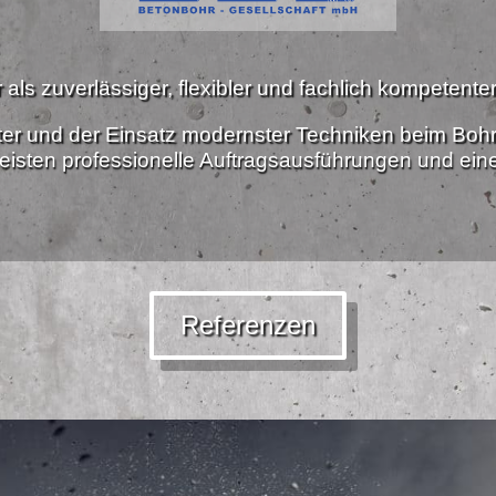
als zuverlässiger, flexibler und fachlich kompetenter 
ter und der Einsatz modernster Techniken beim Boh
isten professionelle Auftragsausführungen und ei
Referenzen