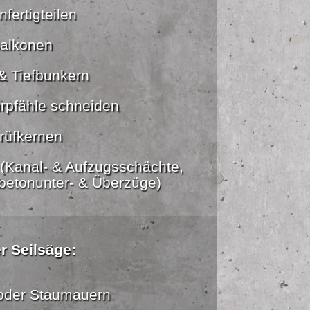
fertigteilen
alkonen
& Tiefbunkern
rpfähle schneiden
rüfkernen
(Kanal- & Aufzugsschächte,
betonunter- & Überzüge)
r Seilsäge:
oder Staumauern