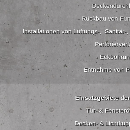
Deckendurch
Rückbau von Fu
Installationen von Lüftungs-, Sanitär-
Perforierver
Eckbohrun
Entnahme von P
Einsatzgebiete de
Tür- & Fenster
Decken- & Lichtkup