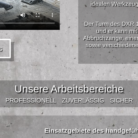
idealen Werkzeug
Der Turm des DXR 1
und er kann mi
Abbruchzange, einem 
sowie verschiedene
s
Unsere Arbeitsbereiche
PROFESSIONELL
ZUVERLÄSSIG
SICHER
Einsatzgebiete des handgefü