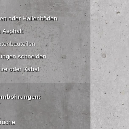
ten oder Hallenböden
n Asphalt
etonbauteilen
ungen schneiden
hre oder Kabel
ernbohrungen:
rüche