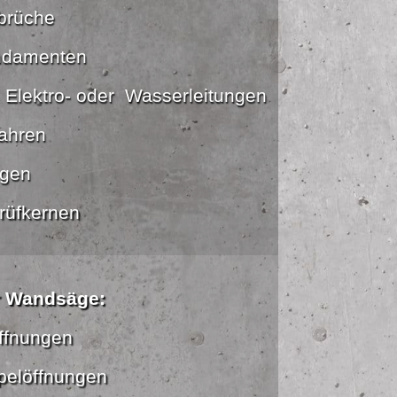
brüche
ndamenten
, Elektro- oder Wasserleitungen
fahren
gen
rüfkernen
r Wandsäge:
öffnungen
pelöffnungen