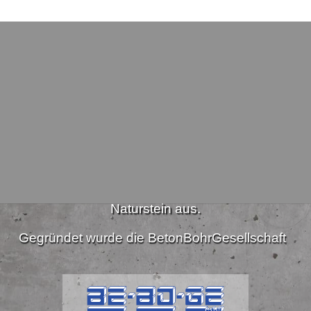
Wer wir sind
er Unternehmen Diamantbohr- und Schneidarbeiten in
Naturstein aus.
Gegründet wurde die BetonBohrGesellschaft