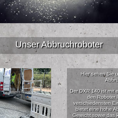
Unser Abbruchroboter
Hier sehen Sie
Abbru
Der DXR 140 ist mit 
den Roboter l
verschiedensten Ei
bietet eine hohe A
Gewicht sowie das