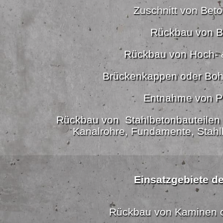
Zuschnitt von Beton
Rückbau von B
Rückbau von Hoch- 
Brückenkappen oder Boh
Entnahme von P
Rückbau von Stahlbetonbauteilen 
Kanalrohre, Fundamente, Stahl
Einsatzgebiete de
Rückbau von Kaminen 