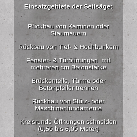
Einsatzgebiete der Seilsäge:
Rückbau von Kaminen oder
Staumauern
Rückbau von Tief- & Hochbunkern
Fenster- & Türöffnungen mit
mehreren cm Betonstärke
Brückenteile, Türme oder
Betonpfeiler trennen
Rückbau von Stütz- oder
Maschinenfundamente
Kreisrunde Öffnungen schneiden
(0,50 bis 6,00 Meter)