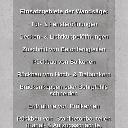
Einsatzgebiete der Wandsäge:
Tür- & Fensteröffnungen
Decken- & Lichtkuppelöffnungen
Zuschnitt von Betonfertigteilen
Rückbau von Balkonen
Rückbau von Hoch- & Tiefbunkern
Brückenkappen oder Bohrpfähle
schneiden
Entnahme von Prüfkernen
Rückbau von Stahlbetonbauteilen
(Kanal- & Aufzugsschächte,