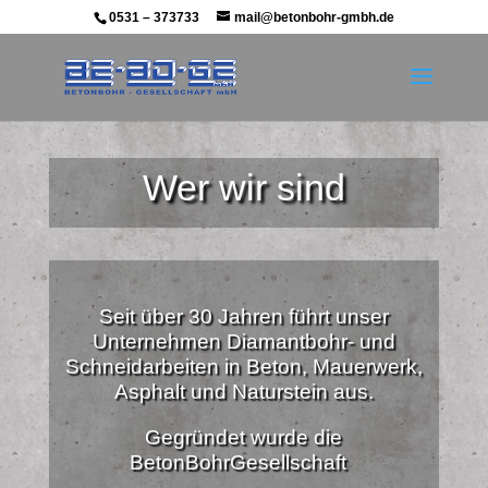
0531 – 373733
mail@betonbohr-gmbh.de
Wer wir sind
Seit über 30 Jahren führt unser
Unternehmen Diamantbohr- und
Schneidarbeiten in Beton, Mauerwerk,
Asphalt und Naturstein aus.
Gegründet wurde die
BetonBohrGesellschaft