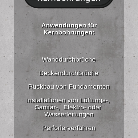
Anwendungen für
Kernbohrungen:
Wanddurchbrüche
Deckendurchbrüche
Rückbau von Fundamenten
Installationen von Lüftungs-,
Sanitär-, Elektro- oder
Wasserleitungen
Perforierverfahren