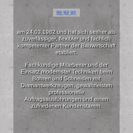
am 24.03.1982 und hat sich seither als
zuverlässiger, flexibler und fachlich
kompetenter Partner der Bauwirtschaft
etabliert.
Fachkundige Mitarbeiter und der
Einsatz modernster Techniken beim
Bohren und Schneiden mit
Diamantwerkzeugen, gewährleisten
professionelle
Auftragsausführungen und einen
zufriedenen Kundenstamm.