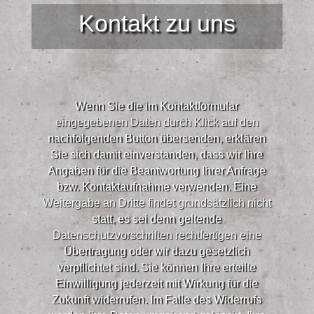
Kontakt zu uns
Wenn Sie die im Kontaktformular
eingegebenen Daten durch Klick auf den
nachfolgenden Button übersenden, erklären
Sie sich damit einverstanden, dass wir Ihre
Angaben für die Beantwortung Ihrer Anfrage
bzw. Kontaktaufnahme verwenden. Eine
Weitergabe an Dritte findet grundsätzlich nicht
statt, es sei denn geltende
Datenschutzvorschriften rechtfertigen eine
Übertragung oder wir dazu gesetzlich
verpflichtet sind. Sie können Ihre erteilte
Einwilligung jederzeit mit Wirkung für die
Zukunft widerrufen. Im Falle des Widerrufs