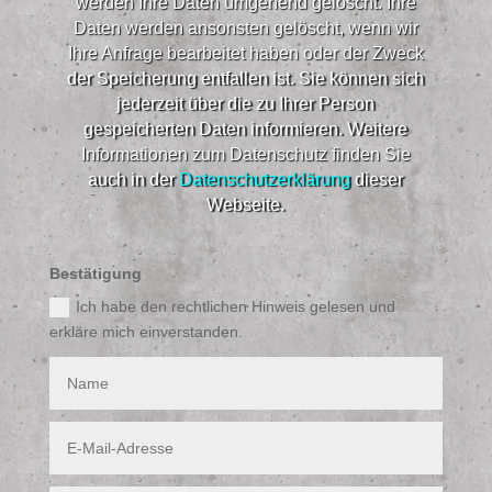
werden Ihre Daten umgehend gelöscht. Ihre
Daten werden ansonsten gelöscht, wenn wir
Ihre Anfrage bearbeitet haben oder der Zweck
der Speicherung entfallen ist. Sie können sich
jederzeit über die zu Ihrer Person
gespeicherten Daten informieren. Weitere
Informationen zum Datenschutz finden Sie
auch in der
Datenschutzerklärung
dieser
Webseite.​
Bestätigung
Ich habe den rechtlichen Hinweis gelesen und
erkläre mich einverstanden.