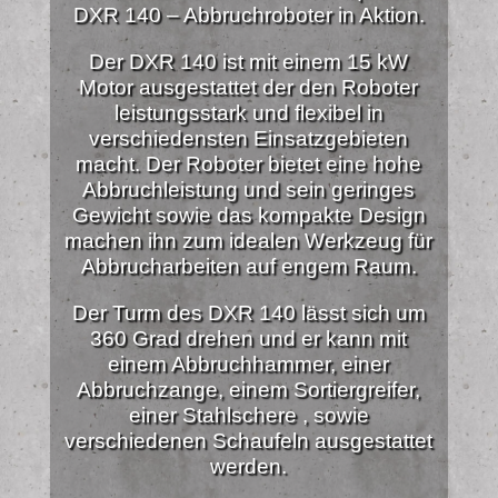
DXR 140 – Abbruchroboter in Aktion.
Der DXR 140 ist mit einem 15 kW
Motor ausgestattet der den Roboter
leistungsstark und flexibel in
verschiedensten Einsatzgebieten
macht. Der Roboter bietet eine hohe
Abbruchleistung und sein geringes
Gewicht sowie das kompakte Design
machen ihn zum idealen Werkzeug für
Abbrucharbeiten auf engem Raum.
Der Turm des DXR 140 lässt sich um
360 Grad drehen und er kann mit
einem Abbruchhammer, einer
Abbruchzange, einem Sortiergreifer,
einer Stahlschere , sowie
verschiedenen Schaufeln ausgestattet
werden.