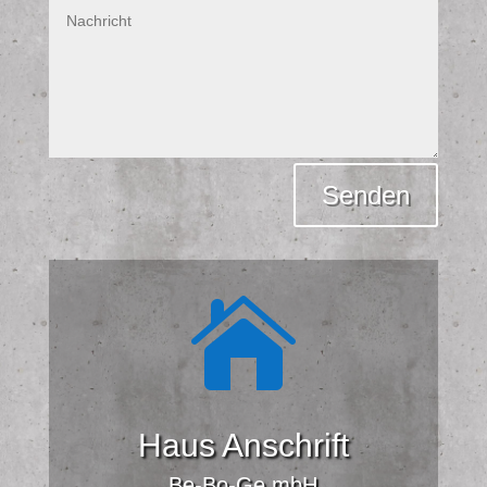
Alternative:
Senden

Haus Anschrift
Be-Bo-Ge mbH