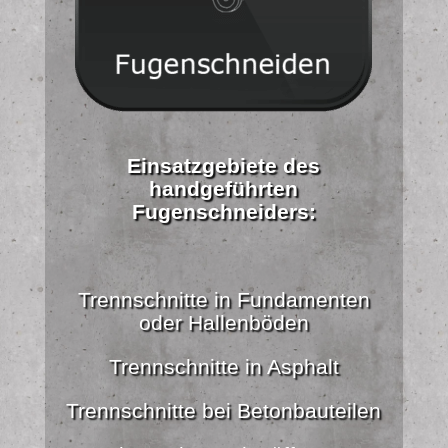
Einsatzgebiete des
handgeführten
Fugenschneiders:
Trennschnitte in Fundamenten
oder Hallenböden
Trennschnitte in Asphalt
Trennschnitte bei Betonbauteilen