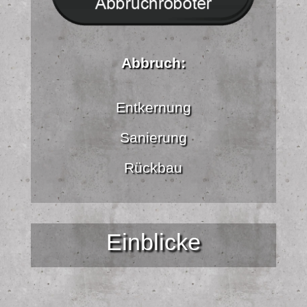
Abbruch:
Entkernung
Sanierung
Rückbau
Einblicke