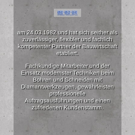
am 24.03.1982 und hat sich seither als
zuverlässiger, flexibler und fachlich
kompetenter Partner der Bauwirtschaft
etabliert.
Fachkundige Mitarbeiter und der
Einsatz modernster Techniken beim
Bohren und Schneiden mit
Diamantwerkzeugen, gewährleisten
professionelle
Auftragsausführungen und einen
zufriedenen Kundenstamm.