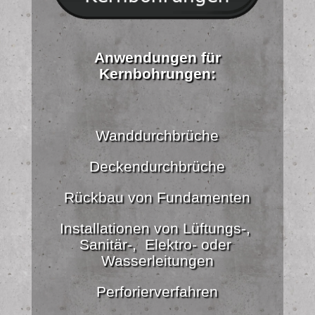
Anwendungen für
Kernbohrungen:
Wanddurchbrüche
Deckendurchbrüche
Rückbau von Fundamenten
Installationen von Lüftungs-,
Sanitär-, Elektro- oder
Wasserleitungen
Perforierverfahren