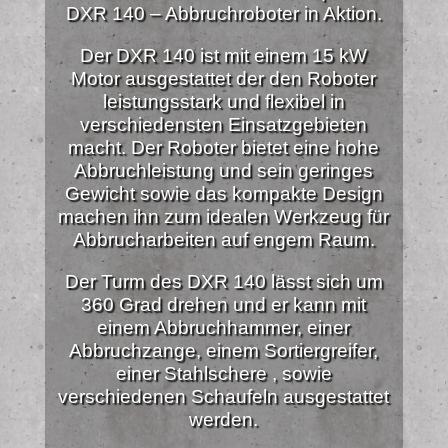
DXR 140 – Abbruchroboter in Aktion.
Der DXR 140 ist mit einem 15 kW
Motor ausgestattet der den Roboter
leistungsstark und flexibel in
verschiedensten Einsatzgebieten
macht. Der Roboter bietet eine hohe
Abbruchleistung und sein geringes
Gewicht sowie das kompakte Design
machen ihn zum idealen Werkzeug für
Abbrucharbeiten auf engem Raum.
Der Turm des DXR 140 lässt sich um
360 Grad drehen und er kann mit
einem Abbruchhammer, einer
Abbruchzange, einem Sortiergreifer,
einer Stahlschere , sowie
verschiedenen Schaufeln ausgestattet
werden.