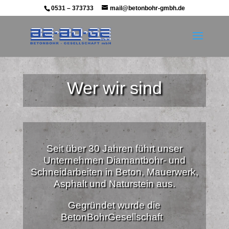
0531 – 373733
mail@betonbohr-gmbh.de
Wer wir sind
Seit über 30 Jahren führt unser
Unternehmen Diamantbohr- und
Schneidarbeiten in Beton, Mauerwerk,
Asphalt und Naturstein aus.
Gegründet wurde die
BetonBohrGesellschaft