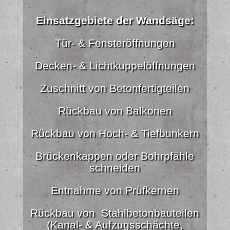
Einsatzgebiete der Wandsäge:
Tür- & Fensteröffnungen
Decken- & Lichtkuppelöffnungen
Zuschnitt von Betonfertigteilen
Rückbau von Balkonen
Rückbau von Hoch- & Tiefbunkern
Brückenkappen oder Bohrpfähle
schneiden
Entnahme von Prüfkernen
Rückbau von Stahlbetonbauteilen
(Kanal- & Aufzugsschächte,