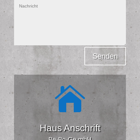
Alternative:
Senden

Haus Anschrift
Be-Bo-Ge mbH