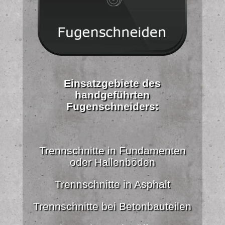
Einsatzgebiete des
handgeführten
Fugenschneiders:
Trennschnitte in Fundamenten
oder Hallenböden
Trennschnitte in Asphalt
Trennschnitte bei Betonbauteilen