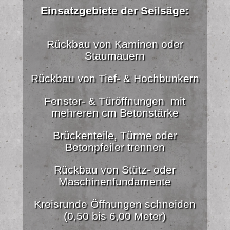
Einsatzgebiete der Seilsäge:
Rückbau von Kaminen oder
Staumauern
Rückbau von Tief- & Hochbunkern
Fenster- & Türöffnungen mit
mehreren cm Betonstärke
Brückenteile, Türme oder
Betonpfeiler trennen
Rückbau von Stütz- oder
Maschinenfundamente
Kreisrunde Öffnungen schneiden
(0,50 bis 6,00 Meter)