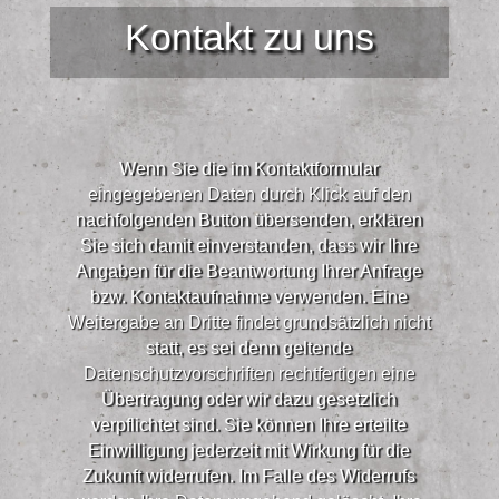
Kontakt zu uns
Wenn Sie die im Kontaktformular
eingegebenen Daten durch Klick auf den
nachfolgenden Button übersenden, erklären
Sie sich damit einverstanden, dass wir Ihre
Angaben für die Beantwortung Ihrer Anfrage
bzw. Kontaktaufnahme verwenden. Eine
Weitergabe an Dritte findet grundsätzlich nicht
statt, es sei denn geltende
Datenschutzvorschriften rechtfertigen eine
Übertragung oder wir dazu gesetzlich
verpflichtet sind. Sie können Ihre erteilte
Einwilligung jederzeit mit Wirkung für die
Zukunft widerrufen. Im Falle des Widerrufs