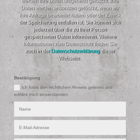
werden Ihre Daten umgehend gelöscht. Ihre
Daten werden ansonsten gelöscht, wenn wir
Ihre Anfrage bearbeitet haben oder der Zweck
der Speicherung entfallen ist. Sie können sich
jederzeit über die zu Ihrer Person
gespeicherten Daten informieren. Weitere
Informationen zum Datenschutz finden Sie
auch in der
Datenschutzerklärung
dieser
Webseite.​
Bestätigung
Ich habe den rechtlichen Hinweis gelesen und
erkläre mich einverstanden.