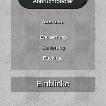
Abbruch:
Entkernung
Sanierung
Rückbau
Einblicke