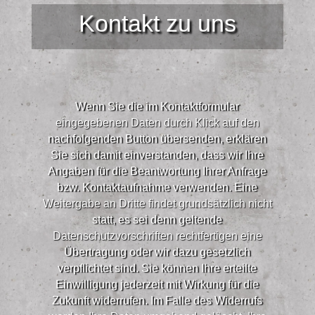
Kontakt zu uns
Wenn Sie die im Kontaktformular
eingegebenen Daten durch Klick auf den
nachfolgenden Button übersenden, erklären
Sie sich damit einverstanden, dass wir Ihre
Angaben für die Beantwortung Ihrer Anfrage
bzw. Kontaktaufnahme verwenden. Eine
Weitergabe an Dritte findet grundsätzlich nicht
statt, es sei denn geltende
Datenschutzvorschriften rechtfertigen eine
Übertragung oder wir dazu gesetzlich
verpflichtet sind. Sie können Ihre erteilte
Einwilligung jederzeit mit Wirkung für die
Zukunft widerrufen. Im Falle des Widerrufs