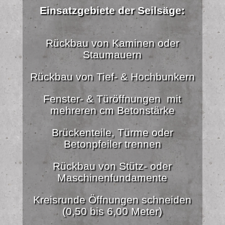
Einsatzgebiete der Seilsäge:
Rückbau von Kaminen oder
Staumauern
Rückbau von Tief- & Hochbunkern
Fenster- & Türöffnungen mit
mehreren cm Betonstärke
Brückenteile, Türme oder
Betonpfeiler trennen
Rückbau von Stütz- oder
Maschinenfundamente
Kreisrunde Öffnungen schneiden
(0,50 bis 6,00 Meter)