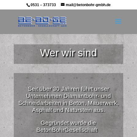
0531 – 373733
mail@betonbohr-gmbh.de
Wer wir sind
Seit über 30 Jahren führt unser
Unternehmen Diamantbohr- und
Schneidarbeiten in Beton, Mauerwerk,
Asphalt und Naturstein aus.
Gegründet wurde die
BetonBohrGesellschaft