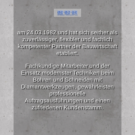
am 24.03.1982 und hat sich seither als
zuverlässiger, flexibler und fachlich
kompetenter Partner der Bauwirtschaft
etabliert.
Fachkundige Mitarbeiter und der
Einsatz modernster Techniken beim
Bohren und Schneiden mit
Diamantwerkzeugen, gewährleisten
professionelle
Auftragsausführungen und einen
zufriedenen Kundenstamm.