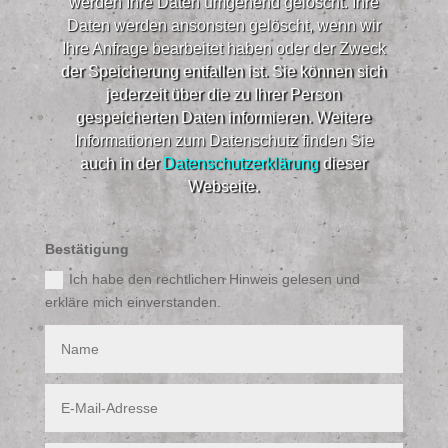
werden Ihre Daten umgehend gelöscht. Ihre
Daten werden ansonsten gelöscht, wenn wir
Ihre Anfrage bearbeitet haben oder der Zweck
der Speicherung entfallen ist. Sie können sich
jederzeit über die zu Ihrer Person
gespeicherten Daten informieren. Weitere
Informationen zum Datenschutz finden Sie
auch in der
Datenschutzerklärung
dieser
Webseite.​
Bestätigung
Ich habe den rechtlichen Hinweis gelesen und
erkläre mich einverstanden.