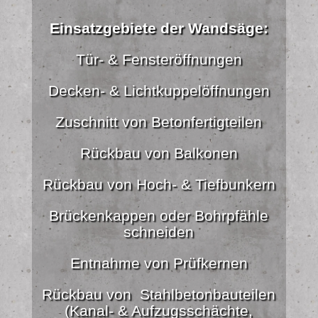
Einsatzgebiete der Wandsäge:
Tür- & Fensteröffnungen
Decken- & Lichtkuppelöffnungen
Zuschnitt von Betonfertigteilen
Rückbau von Balkonen
Rückbau von Hoch- & Tiefbunkern
Brückenkappen oder Bohrpfähle
schneiden
Entnahme von Prüfkernen
Rückbau von Stahlbetonbauteilen
(Kanal- & Aufzugsschächte,