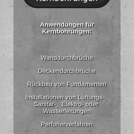
Anwendungen für
Kernbohrungen:
Wanddurchbrüche
Deckendurchbrüche
Rückbau von Fundamenten
Installationen von Lüftungs-,
Sanitär-, Elektro- oder
Wasserleitungen
Perforierverfahren