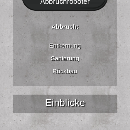
Abbruch:
Entkernung
Sanierung
Rückbau
Einblicke