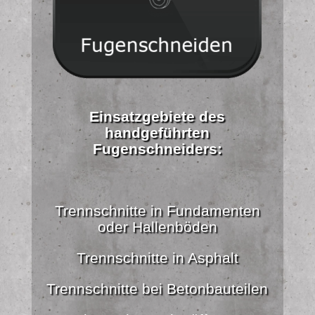
Einsatzgebiete des
handgeführten
Fugenschneiders:
Trennschnitte in Fundamenten
oder Hallenböden
Trennschnitte in Asphalt
Trennschnitte bei Betonbauteilen