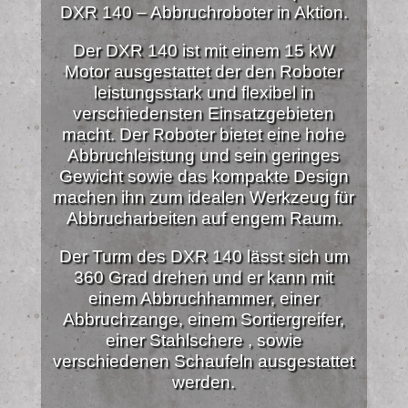
DXR 140 – Abbruchroboter in Aktion.
Der DXR 140 ist mit einem 15 kW
Motor ausgestattet der den Roboter
leistungsstark und flexibel in
verschiedensten Einsatzgebieten
macht. Der Roboter bietet eine hohe
Abbruchleistung und sein geringes
Gewicht sowie das kompakte Design
machen ihn zum idealen Werkzeug für
Abbrucharbeiten auf engem Raum.
Der Turm des DXR 140 lässt sich um
360 Grad drehen und er kann mit
einem Abbruchhammer, einer
Abbruchzange, einem Sortiergreifer,
einer Stahlschere , sowie
verschiedenen Schaufeln ausgestattet
werden.