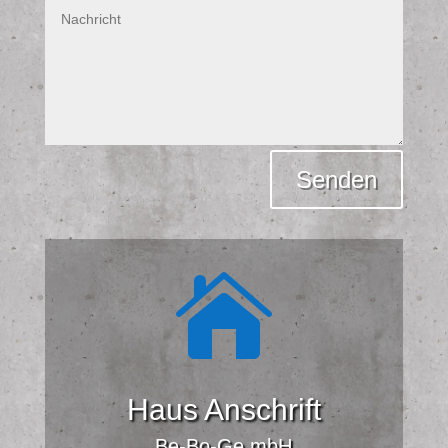
Alternative:
Senden

Haus Anschrift
Be-Bo-Ge mbH