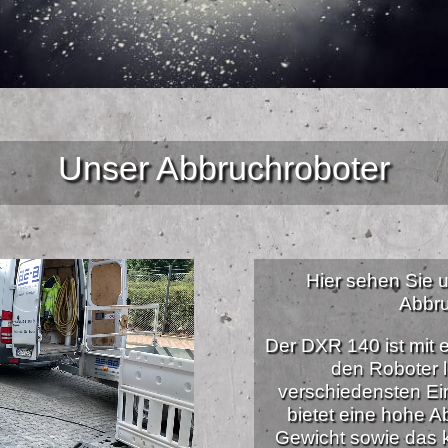
Unser Abbruchroboter
Hier sehen Sie
Abbru
Der DXR 140 ist mit 
den Roboter l
verschiedensten Ei
bietet eine hohe A
Gewicht sowie das