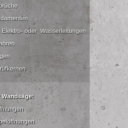
brüche
ndamenten
, Elektro- oder Wasserleitungen
fahren
gen
rüfkernen
r Wandsäge:
öffnungen
pelöffnungen