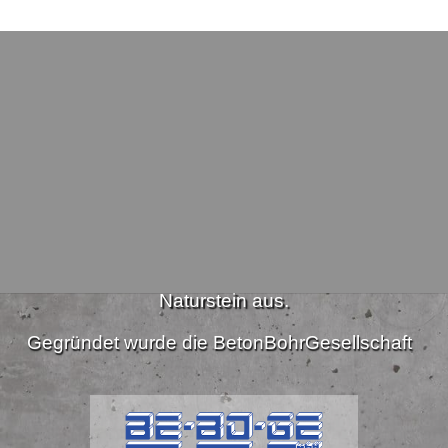
Wer wir sind
er Unternehmen Diamantbohr- und Schneidarbeiten in
Naturstein aus.
Gegründet wurde die BetonBohrGesellschaft