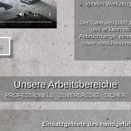
idealen Werkzeug
Der Turm des DXR 1
und er kann mi
Abbruchzange, einem 
sowie verschiedene
s
Unsere Arbeitsbereiche
PROFESSIONELL
ZUVERLÄSSIG
SICHER
Einsatzgebiete des handgefü