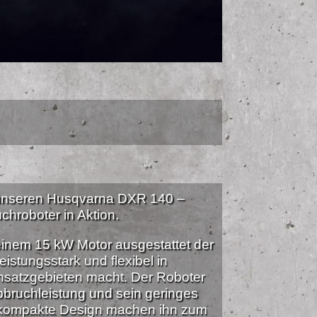
 unseren Husqvarna DXR 140 –
chroboter in Aktion.
einem 15 kW Motor ausgestattet der
eistungsstark und flexibel in
nsatzgebieten macht. Der Roboter
bbruchleistung und sein geringes
 kompakte Design machen ihn zum