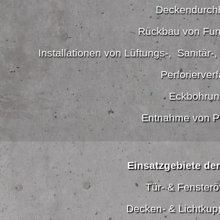
Deckendurch
Rückbau von Fu
Installationen von Lüftungs-, Sanitär-
Perforierver
Eckbohrun
Entnahme von P
Einsatzgebiete de
Tür- & Fenster
Decken- & Lichtkup