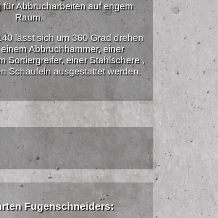
 für Abbrucharbeiten auf engem
Raum.
40 lässt sich um 360 Grad drehen
t einem Abbruchhammer, einer
Sortiergreifer, einer Stahlschere ,
n Schaufeln ausgestattet werden.
hrten Fugenschneiders: