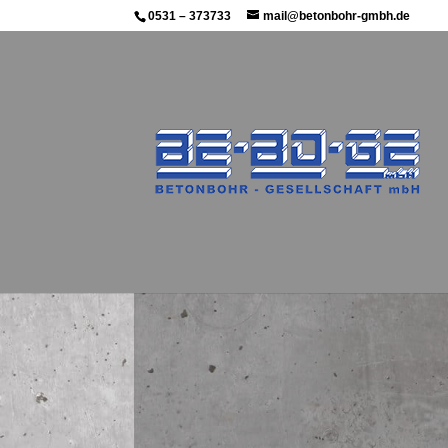
0531 – 373733
mail@betonbohr-gmbh.de
Seit über 30 Jahren führt uns