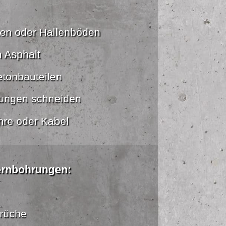
ten oder Hallenböden
n Asphalt
etonbauteilen
ungen schneiden
hre oder Kabel
ernbohrungen:
rüche