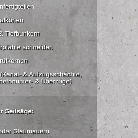
fertigteilen
alkonen
& Tiefbunkern
rpfähle schneiden
rüfkernen
(Kanal- & Aufzugsschächte,
betonunter- & Überzüge)
r Seilsäge:
oder Staumauern