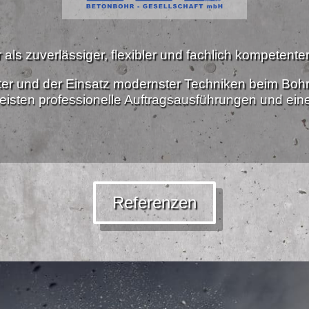
als zuverlässiger, flexibler und fachlich kompetenter 
ter und der Einsatz modernster Techniken beim Boh
isten professionelle Auftragsausführungen und ei
Referenzen