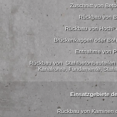
Zuschnitt von Beton
Rückbau von B
Rückbau von Hoch- 
Brückenkappen oder Boh
Entnahme von P
Rückbau von Stahlbetonbauteilen 
Kanalrohre, Fundamente, Stahl
Einsatzgebiete de
Rückbau von Kaminen 