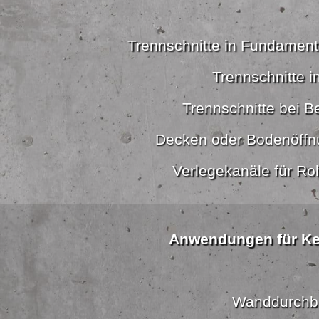
Trennschnitte in Fundamen
Trennschnitte i
Trennschnitte bei B
Decken oder Bodenöffn
Verlegekanäle für Ro
Anwendungen für K
Wanddurchb