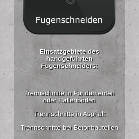
Einsatzgebiete des
handgeführten
Fugenschneiders:
Trennschnitte in Fundamenten
oder Hallenböden
Trennschnitte in Asphalt
Trennschnitte bei Betonbauteilen