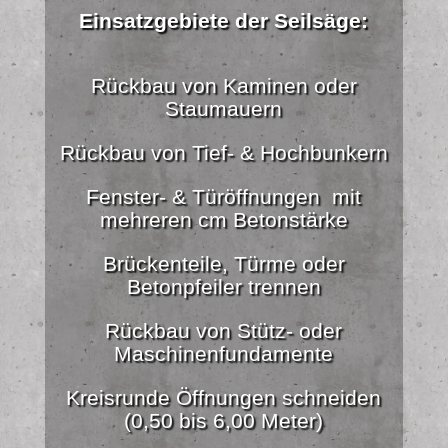
Einsatzgebiete der Seilsäge:
Rückbau von Kaminen oder
Staumauern
Rückbau von Tief- & Hochbunkern
Fenster- & Türöffnungen mit
mehreren cm Betonstärke
Brückenteile, Türme oder
Betonpfeiler trennen
Rückbau von Stütz- oder
Maschinenfundamente
Kreisrunde Öffnungen schneiden
(0,50 bis 6,00 Meter)