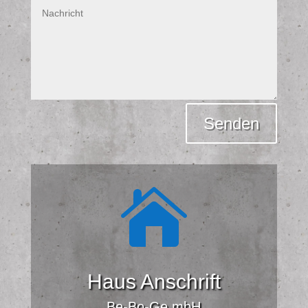
Alternative:
Senden

Haus Anschrift
Be-Bo-Ge mbH