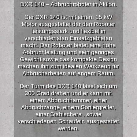
DXR 140 – Abbruchroboter in Aktion.
Der DXR 140 ist mit einem 15 kW
Motor ausgestattet der den Roboter
leistungsstark und flexibel in
verschiedensten Einsatzgebieten
macht. Der Roboter bietet eine hohe
Abbruchleistung und sein geringes
Gewicht sowie das kompakte Design
machen ihn zum idealen Werkzeug für
Abbrucharbeiten auf engem Raum.
Der Turm des DXR 140 lässt sich um
360 Grad drehen und er kann mit
einem Abbruchhammer, einer
Abbruchzange, einem Sortiergreifer,
einer Stahlschere , sowie
verschiedenen Schaufeln ausgestattet
werden.