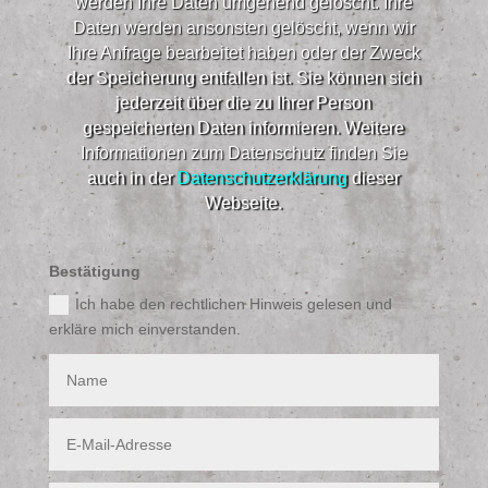
werden Ihre Daten umgehend gelöscht. Ihre
Daten werden ansonsten gelöscht, wenn wir
Ihre Anfrage bearbeitet haben oder der Zweck
der Speicherung entfallen ist. Sie können sich
jederzeit über die zu Ihrer Person
gespeicherten Daten informieren. Weitere
Informationen zum Datenschutz finden Sie
auch in der
Datenschutzerklärung
dieser
Webseite.​
Bestätigung
Ich habe den rechtlichen Hinweis gelesen und
erkläre mich einverstanden.