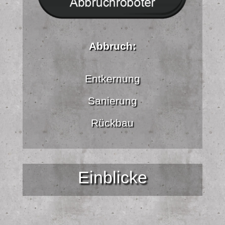
Abbruch:
Entkernung
Sanierung
Rückbau
Einblicke