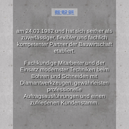
am 24.03.1982 und hat sich seither als
zuverlässiger, flexibler und fachlich
kompetenter Partner der Bauwirtschaft
etabliert.
Fachkundige Mitarbeiter und der
Einsatz modernster Techniken beim
Bohren und Schneiden mit
Diamantwerkzeugen, gewährleisten
professionelle
Auftragsausführungen und einen
zufriedenen Kundenstamm.