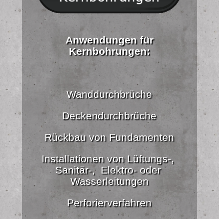
Anwendungen für
Kernbohrungen:
Wanddurchbrüche
Deckendurchbrüche
Rückbau von Fundamenten
Installationen von Lüftungs-,
Sanitär-, Elektro- oder
Wasserleitungen
Perforierverfahren