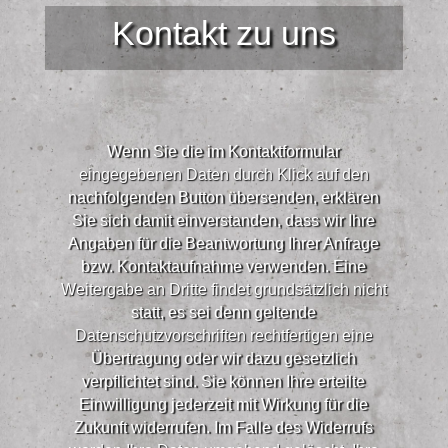
Kontakt zu uns
Wenn Sie die im Kontaktformular
eingegebenen Daten durch Klick auf den
nachfolgenden Button übersenden, erklären
Sie sich damit einverstanden, dass wir Ihre
Angaben für die Beantwortung Ihrer Anfrage
bzw. Kontaktaufnahme verwenden. Eine
Weitergabe an Dritte findet grundsätzlich nicht
statt, es sei denn geltende
Datenschutzvorschriften rechtfertigen eine
Übertragung oder wir dazu gesetzlich
verpflichtet sind. Sie können Ihre erteilte
Einwilligung jederzeit mit Wirkung für die
Zukunft widerrufen. Im Falle des Widerrufs