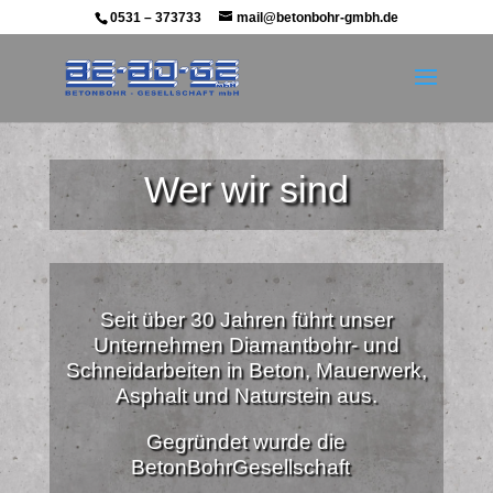
0531 – 373733
mail@betonbohr-gmbh.de
Wer wir sind
Seit über 30 Jahren führt unser
Unternehmen Diamantbohr- und
Schneidarbeiten in Beton, Mauerwerk,
Asphalt und Naturstein aus.
Gegründet wurde die
BetonBohrGesellschaft