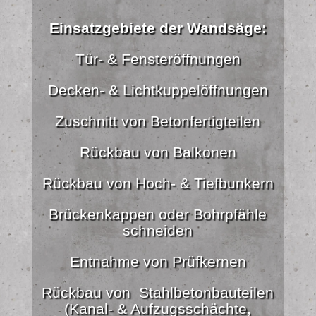
Einsatzgebiete der Wandsäge:
Tür- & Fensteröffnungen
Decken- & Lichtkuppelöffnungen
Zuschnitt von Betonfertigteilen
Rückbau von Balkonen
Rückbau von Hoch- & Tiefbunkern
Brückenkappen oder Bohrpfähle
schneiden
Entnahme von Prüfkernen
Rückbau von Stahlbetonbauteilen
(Kanal- & Aufzugsschächte,