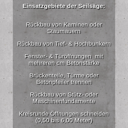
Einsatzgebiete der Seilsäge:
Rückbau von Kaminen oder
Staumauern
Rückbau von Tief- & Hochbunkern
Fenster- & Türöffnungen mit
mehreren cm Betonstärke
Brückenteile, Türme oder
Betonpfeiler trennen
Rückbau von Stütz- oder
Maschinenfundamente
Kreisrunde Öffnungen schneiden
(0,50 bis 6,00 Meter)