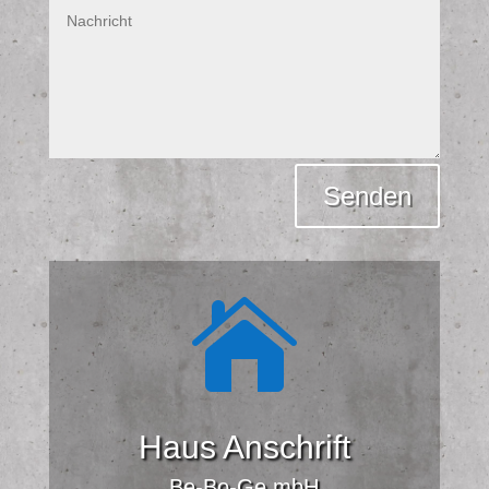
Alternative:
Senden

Haus Anschrift
Be-Bo-Ge mbH