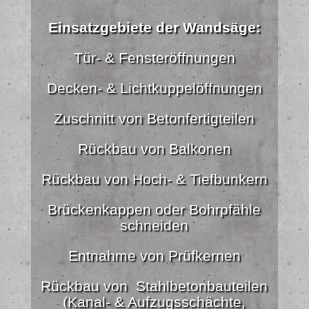
Einsatzgebiete der Wandsäge:
Tür- & Fensteröffnungen
Decken- & Lichtkuppelöffnungen
Zuschnitt von Betonfertigteilen
Rückbau von Balkonen
Rückbau von Hoch- & Tiefbunkern
Brückenkappen oder Bohrpfähle
schneiden
Entnahme von Prüfkernen
Rückbau von Stahlbetonbauteilen
(Kanal- & Aufzugsschächte,