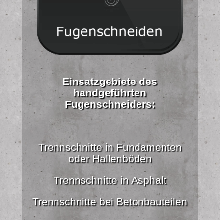
Einsatzgebiete des
handgeführten
Fugenschneiders:
Trennschnitte in Fundamenten
oder Hallenböden
Trennschnitte in Asphalt
Trennschnitte bei Betonbauteilen