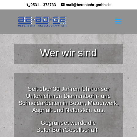
0531 – 373733
mail@betonbohr-gmbh.de
Wer wir sind
Seit über 30 Jahren führt unser
Unternehmen Diamantbohr- und
Schneidarbeiten in Beton, Mauerwerk,
Asphalt und Naturstein aus.
Gegründet wurde die
BetonBohrGesellschaft