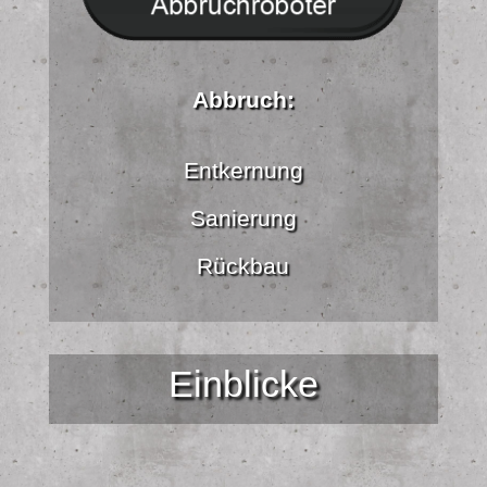
Abbruch:
Entkernung
Sanierung
Rückbau
Einblicke