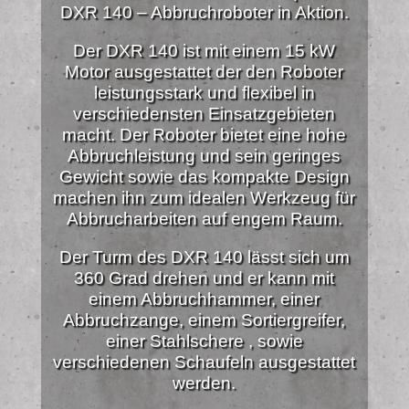
DXR 140 – Abbruchroboter in Aktion.
Der DXR 140 ist mit einem 15 kW
Motor ausgestattet der den Roboter
leistungsstark und flexibel in
verschiedensten Einsatzgebieten
macht. Der Roboter bietet eine hohe
Abbruchleistung und sein geringes
Gewicht sowie das kompakte Design
machen ihn zum idealen Werkzeug für
Abbrucharbeiten auf engem Raum.
Der Turm des DXR 140 lässt sich um
360 Grad drehen und er kann mit
einem Abbruchhammer, einer
Abbruchzange, einem Sortiergreifer,
einer Stahlschere , sowie
verschiedenen Schaufeln ausgestattet
werden.