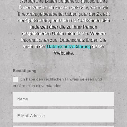
werden Ihre Daten umgehend gelöscht. Ihre
Daten werden ansonsten gelöscht, wenn wir
Ihre Anfrage bearbeitet haben oder der Zweck
der Speicherung entfallen ist. Sie können sich
jederzeit über die zu Ihrer Person
gespeicherten Daten informieren. Weitere
Informationen zum Datenschutz finden Sie
auch in der
Datenschutzerklärung
dieser
Webseite.​
Bestätigung
Ich habe den rechtlichen Hinweis gelesen und
erkläre mich einverstanden.