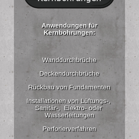
Anwendungen für
Kernbohrungen:
Wanddurchbrüche
Deckendurchbrüche
Rückbau von Fundamenten
Installationen von Lüftungs-,
Sanitär-, Elektro- oder
Wasserleitungen
Perforierverfahren