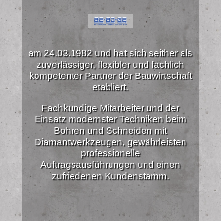
am 24.03.1982 und hat sich seither als
zuverlässiger, flexibler und fachlich
kompetenter Partner der Bauwirtschaft
etabliert.
Fachkundige Mitarbeiter und der
Einsatz modernster Techniken beim
Bohren und Schneiden mit
Diamantwerkzeugen, gewährleisten
professionelle
Auftragsausführungen und einen
zufriedenen Kundenstamm.