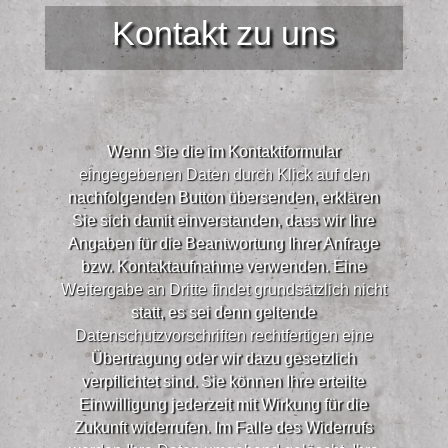
Kontakt zu uns
Wenn Sie die im Kontaktformular
eingegebenen Daten durch Klick auf den
nachfolgenden Button übersenden, erklären
Sie sich damit einverstanden, dass wir Ihre
Angaben für die Beantwortung Ihrer Anfrage
bzw. Kontaktaufnahme verwenden. Eine
Weitergabe an Dritte findet grundsätzlich nicht
statt, es sei denn geltende
Datenschutzvorschriften rechtfertigen eine
Übertragung oder wir dazu gesetzlich
verpflichtet sind. Sie können Ihre erteilte
Einwilligung jederzeit mit Wirkung für die
Zukunft widerrufen. Im Falle des Widerrufs