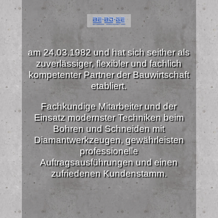
am 24.03.1982 und hat sich seither als
zuverlässiger, flexibler und fachlich
kompetenter Partner der Bauwirtschaft
etabliert.
Fachkundige Mitarbeiter und der
Einsatz modernster Techniken beim
Bohren und Schneiden mit
Diamantwerkzeugen, gewährleisten
professionelle
Auftragsausführungen und einen
zufriedenen Kundenstamm.