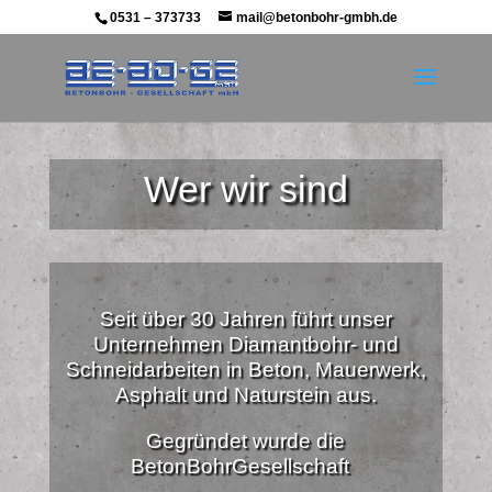
0531 – 373733
mail@betonbohr-gmbh.de
Wer wir sind
Seit über 30 Jahren führt unser
Unternehmen Diamantbohr- und
Schneidarbeiten in Beton, Mauerwerk,
Asphalt und Naturstein aus.
Gegründet wurde die
BetonBohrGesellschaft