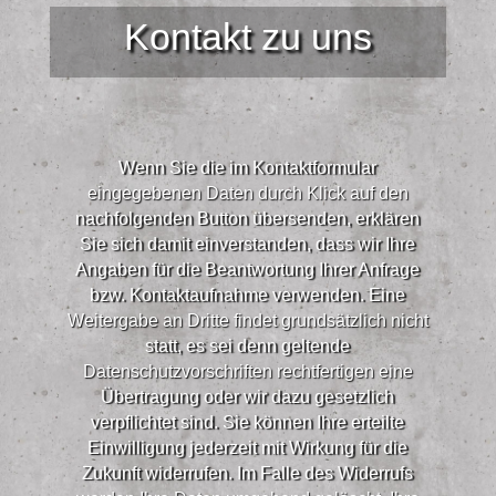
Kontakt zu uns
Wenn Sie die im Kontaktformular
eingegebenen Daten durch Klick auf den
nachfolgenden Button übersenden, erklären
Sie sich damit einverstanden, dass wir Ihre
Angaben für die Beantwortung Ihrer Anfrage
bzw. Kontaktaufnahme verwenden. Eine
Weitergabe an Dritte findet grundsätzlich nicht
statt, es sei denn geltende
Datenschutzvorschriften rechtfertigen eine
Übertragung oder wir dazu gesetzlich
verpflichtet sind. Sie können Ihre erteilte
Einwilligung jederzeit mit Wirkung für die
Zukunft widerrufen. Im Falle des Widerrufs