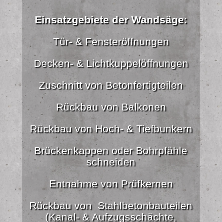
Einsatzgebiete der Wandsäge:
Tür- & Fensteröffnungen
Decken- & Lichtkuppelöffnungen
Zuschnitt von Betonfertigteilen
Rückbau von Balkonen
Rückbau von Hoch- & Tiefbunkern
Brückenkappen oder Bohrpfähle
schneiden
Entnahme von Prüfkernen
Rückbau von Stahlbetonbauteilen
(Kanal- & Aufzugsschächte,