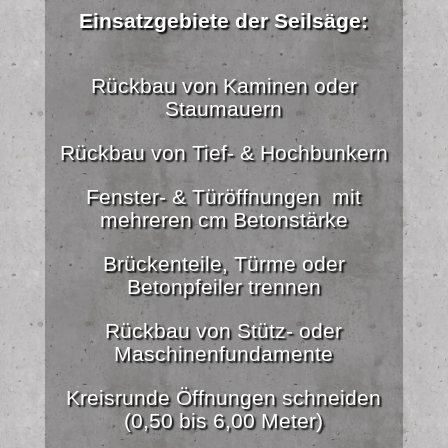
Einsatzgebiete der Seilsäge:
Rückbau von Kaminen oder
Staumauern
Rückbau von Tief- & Hochbunkern
Fenster- & Türöffnungen mit
mehreren cm Betonstärke
Brückenteile, Türme oder
Betonpfeiler trennen
Rückbau von Stütz- oder
Maschinenfundamente
Kreisrunde Öffnungen schneiden
(0,50 bis 6,00 Meter)