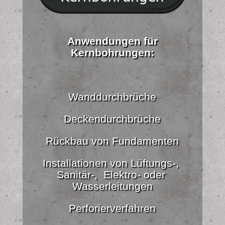
Anwendungen für
Kernbohrungen:
Wanddurchbrüche
Deckendurchbrüche
Rückbau von Fundamenten
Installationen von Lüftungs-,
Sanitär-, Elektro- oder
Wasserleitungen
Perforierverfahren