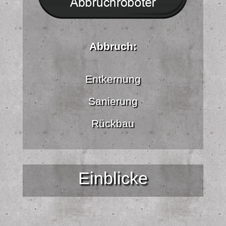
Abbruch:
Entkernung
Sanierung
Rückbau
Einblicke