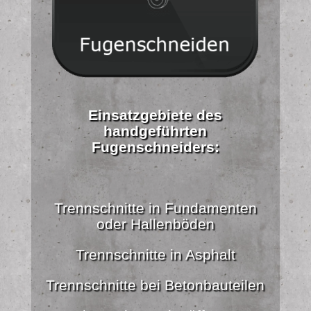
Einsatzgebiete des
handgeführten
Fugenschneiders:
Trennschnitte in Fundamenten
oder Hallenböden
Trennschnitte in Asphalt
Trennschnitte bei Betonbauteilen