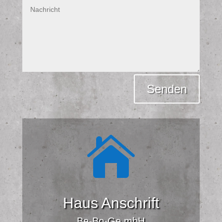
Alternative:
Senden

Haus Anschrift
Be-Bo-Ge mbH