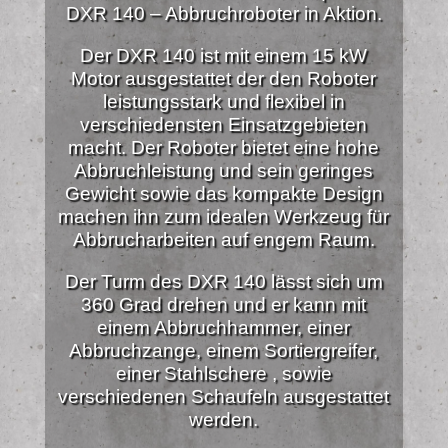
DXR 140 – Abbruchroboter in Aktion.
Der DXR 140 ist mit einem 15 kW
Motor ausgestattet der den Roboter
leistungsstark und flexibel in
verschiedensten Einsatzgebieten
macht. Der Roboter bietet eine hohe
Abbruchleistung und sein geringes
Gewicht sowie das kompakte Design
machen ihn zum idealen Werkzeug für
Abbrucharbeiten auf engem Raum.
Der Turm des DXR 140 lässt sich um
360 Grad drehen und er kann mit
einem Abbruchhammer, einer
Abbruchzange, einem Sortiergreifer,
einer Stahlschere , sowie
verschiedenen Schaufeln ausgestattet
werden.