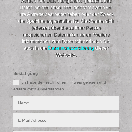
werden Ihre Daten umgehend gelöscht. Ihre
Daten werden ansonsten gelöscht, wenn wir
Ihre Anfrage bearbeitet haben oder der Zweck
der Speicherung entfallen ist. Sie können sich
jederzeit über die zu Ihrer Person
gespeicherten Daten informieren. Weitere
Informationen zum Datenschutz finden Sie
auch in der
Datenschutzerklärung
dieser
Webseite.​
Bestätigung
Ich habe den rechtlichen Hinweis gelesen und
erkläre mich einverstanden.